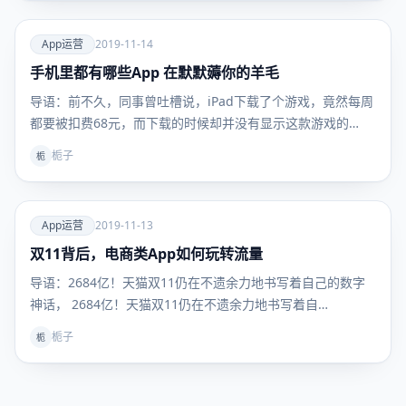
爱
App运营
2019-11-14
手机里都有哪些App 在默默薅你的羊毛
App运
营
导语：前不久，同事曾吐槽说，iPad下载了个游戏，竟然每周
都要被扣费68元，而下载的时候却并没有显示这款游戏的…
栀子
栀
爱
App运营
2019-11-13
双11背后，电商类App如何玩转流量
App运
营
导语：2684亿！天猫双11仍在不遗余力地书写着自己的数字
神话， 2684亿！天猫双11仍在不遗余力地书写着自…
栀子
栀