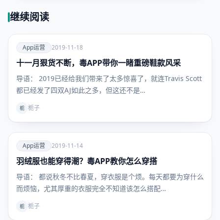
继续阅读
爱
App运营
2019-11-18
十一月狠货不断，毒APP带你一睹重磅鞋款风采
App运
营
导语： 2019已经给我们带来了太多惊喜了，就连Travis Scott
都已经发了四双AJ如此之多，但这还不是…
栀子
栀
爱
App运营
2019-11-14
羽绒服也能穿得潮？毒APP教你怎么穿搭
App运
营
导语： 都说秋冬不比春夏，穿衣服是个烦。每天都要为穿什么
而烦恼，尤其厚重的衣服完全不知道该怎么搭配…
栀子
栀