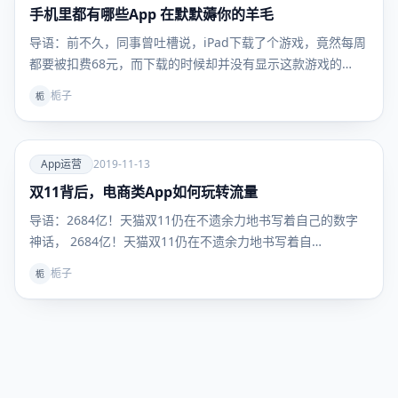
手机里都有哪些App 在默默薅你的羊毛
App运
营
导语：前不久，同事曾吐槽说，iPad下载了个游戏，竟然每周
都要被扣费68元，而下载的时候却并没有显示这款游戏的…
栀子
栀
爱
App运营
2019-11-13
双11背后，电商类App如何玩转流量
App运
营
导语：2684亿！天猫双11仍在不遗余力地书写着自己的数字
神话， 2684亿！天猫双11仍在不遗余力地书写着自…
栀子
栀