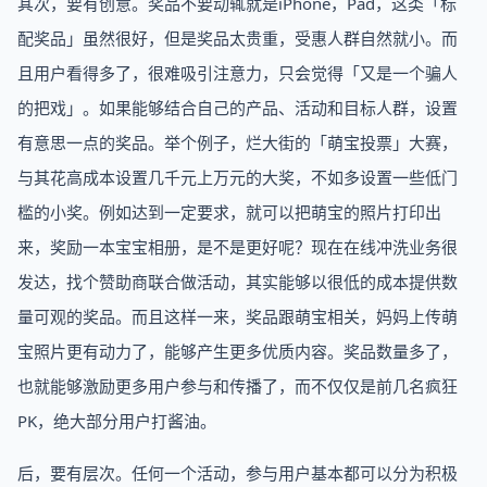
其次，要有创意。奖品不要动辄就是iPhone，Pad，这类「标
配奖品」虽然很好，但是奖品太贵重，受惠人群自然就小。而
且用户看得多了，很难吸引注意力，只会觉得「又是一个骗人
的把戏」。如果能够结合自己的产品、活动和目标人群，设置
有意思一点的奖品。举个例子，烂大街的「萌宝投票」大赛，
与其花高成本设置几千元上万元的大奖，不如多设置一些低门
槛的小奖。例如达到一定要求，就可以把萌宝的照片打印出
来，奖励一本宝宝相册，是不是更好呢？现在在线冲洗业务很
发达，找个赞助商联合做活动，其实能够以很低的成本提供数
量可观的奖品。而且这样一来，奖品跟萌宝相关，妈妈上传萌
宝照片更有动力了，能够产生更多优质内容。奖品数量多了，
也就能够激励更多用户参与和传播了，而不仅仅是前几名疯狂
PK，绝大部分用户打酱油。
后，要有层次。任何一个活动，参与用户基本都可以分为积极