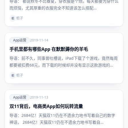
导语： 都说秋冬不比春夏，穿衣服是个烦。每天都要为穿什么
而烦恼，尤其厚重的衣服完全不知道该怎么搭配…
栀子
栀
爱
App运营
2019-11-14
手机里都有哪些App 在默默薅你的羊毛
App运
营
导语：前不久，同事曾吐槽说，iPad下载了个游戏，竟然每周
都要被扣费68元，而下载的时候却并没有显示这款游戏的…
栀子
栀
爱
App运营
2019-11-13
双11背后，电商类App如何玩转流量
App运
营
导语：2684亿！天猫双11仍在不遗余力地书写着自己的数字
神话， 2684亿！天猫双11仍在不遗余力地书写着自…