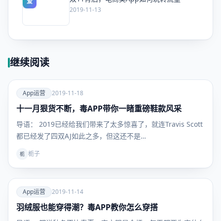
爱
2019-11-13
继续阅读
爱
App运营
2019-11-18
十一月狠货不断，毒APP带你一睹重磅鞋款风采
App运
营
导语： 2019已经给我们带来了太多惊喜了，就连Travis Scott
都已经发了四双AJ如此之多，但这还不是…
栀子
栀
爱
App运营
2019-11-14
羽绒服也能穿得潮？毒APP教你怎么穿搭
App运
营