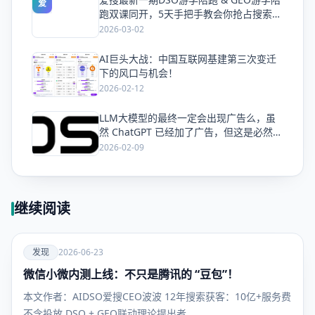
爱
跑双课同开，5天手把手教会你抢占搜索流
量
2026-03-02
AI巨头大战：中国互联网基建第三次变迁
爱
下的风口与机会！
2026-02-12
LLM大模型的最终一定会出现广告么，虽
爱
然 ChatGPT 已经加了广告，但这是必然终
局么？
2026-02-09
继续阅读
爱
发现
2026-06-23
微信小微内测上线：不只是腾讯的 “豆包”！
发现
本文作者：AIDSO爱搜CEO波波 12年搜索获客：10亿+服务费
不含投放 DSO + GEO联动理论提出者…