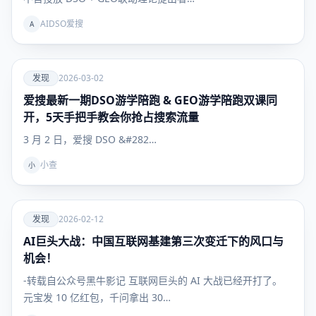
AIDSO爱搜
A
爱
发现
2026-03-02
爱搜最新一期DSO游学陪跑 & GEO游学陪跑双课同
发现
开，5天手把手教会你抢占搜索流量
3 月 2 日，爱搜 DSO &#282…
小查
小
爱
发现
2026-02-12
AI巨头大战：中国互联网基建第三次变迁下的风口与
发现
机会！
-转载自公众号黑牛影记 互联网巨头的 AI 大战已经开打了。
元宝发 10 亿红包，千问拿出 30…