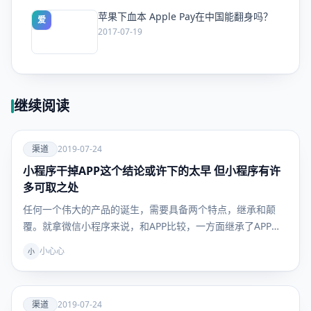
苹果下血本 Apple Pay在中国能翻身吗？
爱
2017-07-19
继续阅读
爱
渠道
2019-07-24
小程序干掉APP这个结论或许下的太早 但小程序有许
渠道
多可取之处
任何一个伟大的产品的诞生，需要具备两个特点，继承和颠
覆。就拿微信小程序来说，和APP比较，一方面继承了APP
很…
小心心
小
爱
渠道
2019-07-24