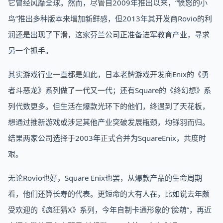
它曾经风靡全球。然而，尽管自2009年推出以来，“愤怒的小
鸟”推出多种版本来增加新鲜感，但2013年其开发商Rovio的利
润还是出现了下滑，这家芬兰公司正准备进军教育产业，寻求
另一个抓手。
其实游戏行业一直都是如此，日本老牌游戏开发商Enix的《勇
者斗恶龙》系列做了一代又一代；还有Square的《终幻想》系
列代数更多。但生活在爆款光环下的他们，终遇到了天花板，
想通过推新游戏或涉足其他产业突破发展瓶颈，均铩羽而归。
结果两家公司选择于2003年正式合并为SquareEnix，共度时
艰。
无论Rovio也好，Square Enix也罢，从爆款产品的生命周期
看，他们还算长寿的代表。更短命的大有人在，比如说去年颇
受欢迎的《疯狂猜X》系列，今年自制卡通形象的“脸萌”，再近