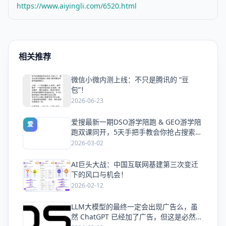
https://www.aiyingli.com/6520.html
相关推荐
微信小微内测上线：不只是腾讯的 “豆
爱
包”！
2026-06-23
爱搜最新一期DSO游学陪跑 & GEO游学陪
爱
跑双课同开，5天手把手教会你抢占搜索流
量
2026-03-02
AI巨头大战：中国互联网基建第三次变迁
爱
下的风口与机会！
2026-02-12
LLM大模型的最终一定会出现广告么，虽
爱
然 ChatGPT 已经加了广告，但这是必然终