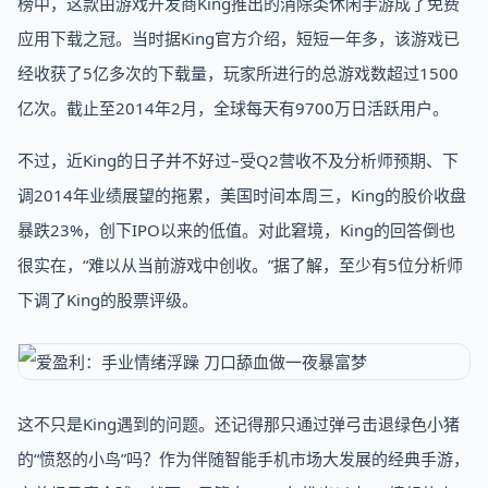
榜中，这款由游戏开发商King推出的消除类休闲手游成了免费
应用下载之冠。当时据King官方介绍，短短一年多，该游戏已
经收获了5亿多次的下载量，玩家所进行的总游戏数超过1500
亿次。截止至2014年2月，全球每天有9700万日活跃用户。
不过，近King的日子并不好过–受Q2营收不及分析师预期、下
调2014年业绩展望的拖累，美国时间本周三，King的股价收盘
暴跌23%，创下IPO以来的低值。对此窘境，King的回答倒也
很实在，“难以从当前游戏中创收。”据了解，至少有5位分析师
下调了King的股票评级。
这不只是King遇到的问题。还记得那只通过弹弓击退绿色小猪
的“愤怒的小鸟”吗？作为伴随智能手机市场大发展的经典手游，