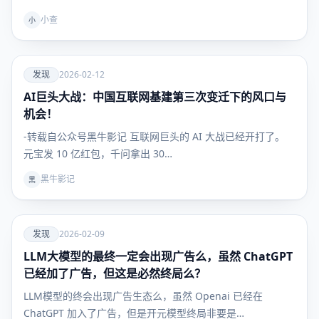
小查
小
爱
发现
2026-02-12
AI巨头大战：中国互联网基建第三次变迁下的风口与
发现
机会！
-转载自公众号黑牛影记 互联网巨头的 AI 大战已经开打了。
元宝发 10 亿红包，千问拿出 30…
黑牛影记
黑
爱
发现
2026-02-09
LLM大模型的最终一定会出现广告么，虽然 ChatGPT
发现
已经加了广告，但这是必然终局么？
LLM模型的终会出现广告生态么，虽然 Openai 已经在
ChatGPT 加入了广告，但是开元模型终局非要是…