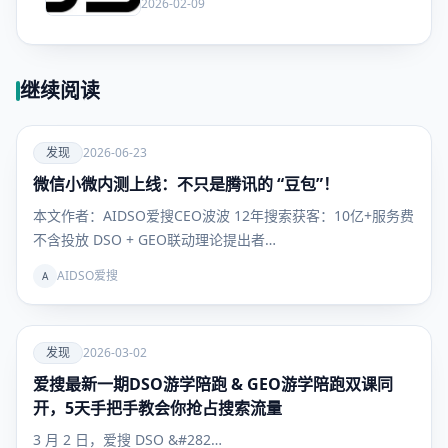
局么？
2026-02-09
继续阅读
爱
发现
2026-06-23
微信小微内测上线：不只是腾讯的 “豆包”！
发现
本文作者：AIDSO爱搜CEO波波 12年搜索获客：10亿+服务费
不含投放 DSO + GEO联动理论提出者…
AIDSO爱搜
A
爱
发现
2026-03-02
爱搜最新一期DSO游学陪跑 & GEO游学陪跑双课同
发现
开，5天手把手教会你抢占搜索流量
3 月 2 日，爱搜 DSO &#282…