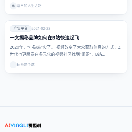
落日的人生之路
落
爱
广告平台
2021-02-23
一文揭秘品牌如何在B站快速起飞
广告平
台
2020年，“小破站”火了。 视频改变了大众获取信息的方式，Z
世代也更愿意在多元化的视频社区找到“组织”，B站…
运营是个坑