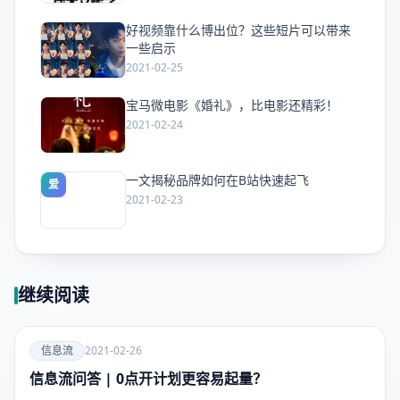
好视频靠什么博出位？这些短片可以带来
爱
一些启示
2021-02-25
宝马微电影《婚礼》，比电影还精彩！
爱
2021-02-24
一文揭秘品牌如何在B站快速起飞
爱
2021-02-23
继续阅读
爱
信息流
2021-02-26
信息流问答 | 0点开计划更容易起量？
信息流