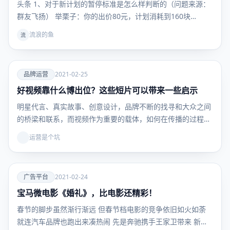
头条 1、对于新计划的暂停标准是怎么样判断的（问题来源：
群友飞扬） 举栗子：你的出价80元，计划消耗到160块…
流浪的鱼
流
爱
品牌运营
2021-02-25
好视频靠什么博出位？这些短片可以带来一些启示
品牌运
营
明星代言、真实故事、创意设计，品牌不断的找寻和大众之间
的桥梁和联系，而视频作为重要的载体，如何在传播的过程中
与…
运营是个坑
爱
广告平台
2021-02-24
宝马微电影《婚礼》，比电影还精彩！
广告平
台
春节的脚步虽然渐行渐远 但春节档电影的竞争依旧如火如荼
就连汽车品牌也跑出来凑热闹 先是奔驰携手王家卫带来 新…