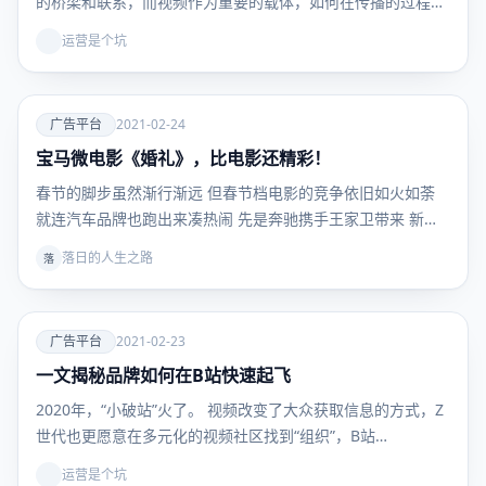
的桥梁和联系，而视频作为重要的载体，如何在传播的过程中
与…
运营是个坑
爱
广告平台
2021-02-24
宝马微电影《婚礼》，比电影还精彩！
广告平
台
春节的脚步虽然渐行渐远 但春节档电影的竞争依旧如火如荼
就连汽车品牌也跑出来凑热闹 先是奔驰携手王家卫带来 新…
落日的人生之路
落
爱
广告平台
2021-02-23
一文揭秘品牌如何在B站快速起飞
广告平
台
2020年，“小破站”火了。 视频改变了大众获取信息的方式，Z
世代也更愿意在多元化的视频社区找到“组织”，B站…
运营是个坑