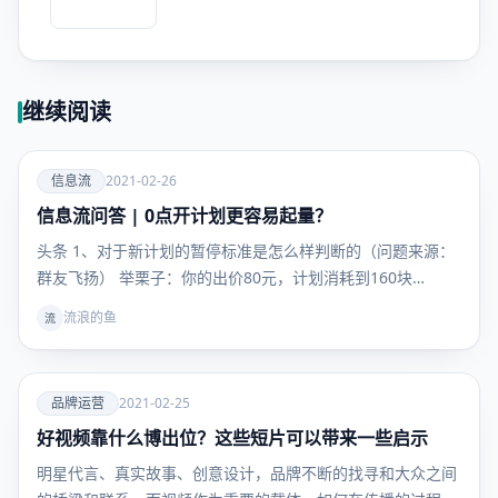
继续阅读
爱
信息流
2021-02-26
信息流问答 | 0点开计划更容易起量？
信息流
头条 1、对于新计划的暂停标准是怎么样判断的（问题来源：
群友飞扬） 举栗子：你的出价80元，计划消耗到160块…
流浪的鱼
流
爱
品牌运营
2021-02-25
好视频靠什么博出位？这些短片可以带来一些启示
品牌运
营
明星代言、真实故事、创意设计，品牌不断的找寻和大众之间