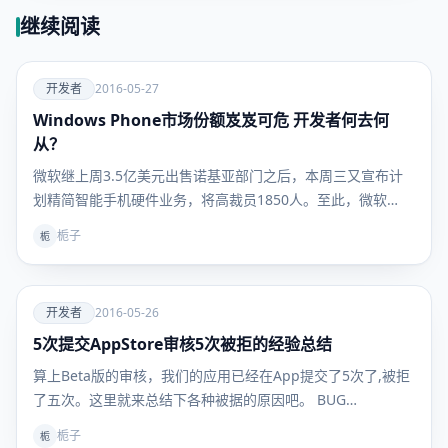
继续阅读
爱
开发者
2016-05-27
Windows Phone市场份额岌岌可危 开发者何去何
开发者
从？
微软继上周3.5亿美元出售诺基亚部门之后，本周三又宣布计
划精简智能手机硬件业务，将高裁员1850人。至此，微软…
栀子
栀
爱
开发者
2016-05-26
5次提交AppStore审核5次被拒的经验总结
开发者
算上Beta版的审核，我们的应用已经在App提交了5次了,被拒
了五次。这里就来总结下各种被据的原因吧。 BUG…
栀子
栀