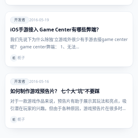
爱
开发者
2016-05-19
iOS手游接入 Game Center有哪些弊端？
开发者
我们先说下为什么除独'立游戏外很少有手游去接game center
呢？ game center弊端： 1、无法…
栀子
栀
爱
开发者
2016-05-16
如何制作游戏预告片？ 七个大“坑”不要踩
开发者
对于一款游戏作品来说，预告片有助于展示其玩法和亮点，吸
引潜在玩家的兴趣。但由于各种原因，游戏预告片在很多时候
都…
栀子
栀