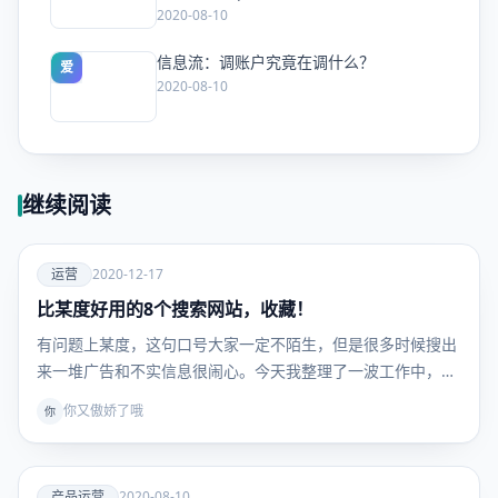
2020-08-10
信息流：调账户究竟在调什么？
爱
2020-08-10
继续阅读
爱
运营
2020-12-17
比某度好用的8个搜索网站，收藏！
运营
有问题上某度，这句口号大家一定不陌生，但是很多时候搜出
来一堆广告和不实信息很闹心。今天我整理了一波工作中，非
常…
你又傲娇了哦
你
爱
产品运营
2020-08-10