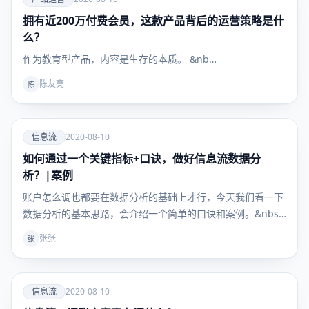
拥有近200万付费会员，这款产品背后的运营策略是什
产品运
营
么？
作为教育型产品，内容是生存的本质。 &nb…
陈友亮
陈
爱
信息流
2020-08-10
如何通过一个关键指标+口诀，做好信息流数据分
信息流
析？|案例
账户怎么调也都要在数据分析的基础上才行，今天我们看一下
数据分析的基本思路，会介绍一个简单的口诀和案例。&nbs…
张张
张
爱
信息流
2020-08-10