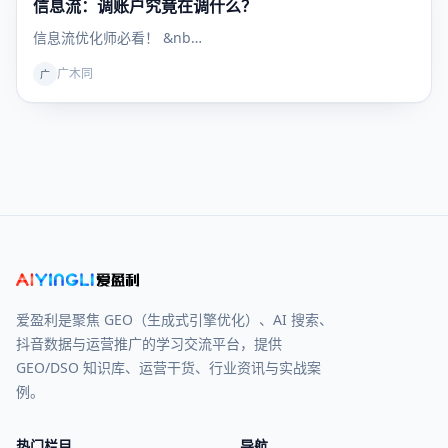
信息流：调账户究竟在调什么？
信息流
信息流优化师必看！ &nb…
广木同
广
爱盈利是聚焦 GEO（生成式引擎优化）、AI 搜索、
抖音数据与运营推广的学习交流平台，提供
GEO/DSO 知识库、运营干货、行业资讯与实战案
例。
热门栏目
导航