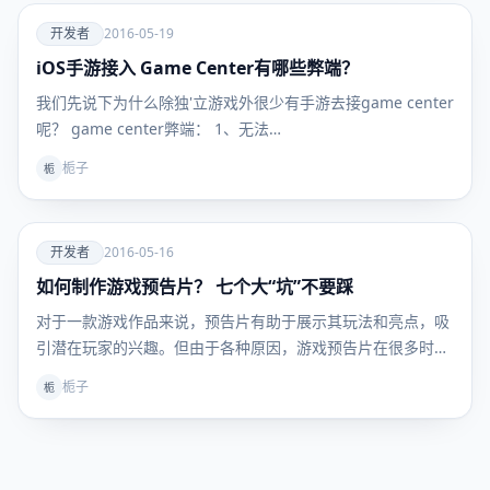
爱
开发者
2016-05-19
iOS手游接入 Game Center有哪些弊端？
开发者
我们先说下为什么除独'立游戏外很少有手游去接game center
呢？ game center弊端： 1、无法…
栀子
栀
爱
开发者
2016-05-16
如何制作游戏预告片？ 七个大“坑”不要踩
开发者
对于一款游戏作品来说，预告片有助于展示其玩法和亮点，吸
引潜在玩家的兴趣。但由于各种原因，游戏预告片在很多时候
都…
栀子
栀