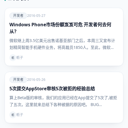
爱
开发者
2016-05-27
Windows Phone市场份额岌岌可危 开发者何去何
开发者
从？
微软继上周3.5亿美元出售诺基亚部门之后，本周三又宣布计
划精简智能手机硬件业务，将高裁员1850人。至此，微软…
栀子
栀
爱
开发者
2016-05-26
5次提交AppStore审核5次被拒的经验总结
开发者
算上Beta版的审核，我们的应用已经在App提交了5次了,被拒
了五次。这里就来总结下各种被据的原因吧。 BUG…
栀子
栀