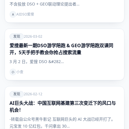
不含投放 DSO + GEO联动理论提出者…
AIDSO爱搜
A
爱
发现
2026-03-02
爱搜最新一期DSO游学陪跑 & GEO游学陪跑双课同
发现
开，5天手把手教会你抢占搜索流量
3 月 2 日，爱搜 DSO &#282…
小查
小
爱
发现
2026-02-12
AI巨头大战：中国互联网基建第三次变迁下的风口与
发现
机会！
-转载自公众号黑牛影记 互联网巨头的 AI 大战已经开打了。
元宝发 10 亿红包，千问拿出 30…