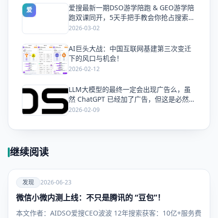
爱搜最新一期DSO游学陪跑 & GEO游学陪
爱
跑双课同开，5天手把手教会你抢占搜索流
量
2026-03-02
AI巨头大战：中国互联网基建第三次变迁
爱
下的风口与机会！
2026-02-12
LLM大模型的最终一定会出现广告么，虽
爱
然 ChatGPT 已经加了广告，但这是必然终
局么？
2026-02-09
继续阅读
爱
发现
2026-06-23
微信小微内测上线：不只是腾讯的 “豆包”！
发现
本文作者：AIDSO爱搜CEO波波 12年搜索获客：10亿+服务费