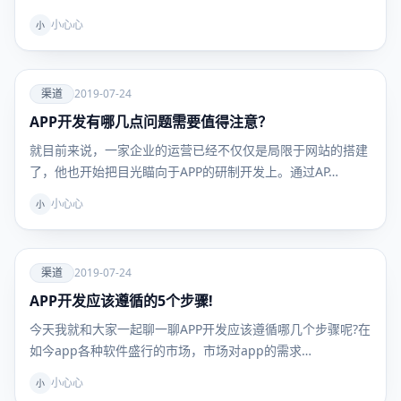
小心心
小
爱
渠道
2019-07-24
APP开发有哪几点问题需要值得注意？
渠道
就目前来说，一家企业的运营已经不仅仅是局限于网站的搭建
了，他也开始把目光瞄向于APP的研制开发上。通过AP…
小心心
小
爱
渠道
2019-07-24
APP开发应该遵循的5个步骤!
渠道
今天我就和大家一起聊一聊APP开发应该遵循哪几个步骤呢?在
如今app各种软件盛行的市场，市场对app的需求…
小心心
小