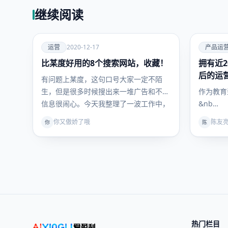
继续阅读
爱
爱
运营
2020-12-17
产品运
比某度好用的8个搜索网站，收藏！
运营
拥有近
产品运
营
后的运
有问题上某度，这句口号大家一定不陌
生，但是很多时候搜出来一堆广告和不实
作为教育
信息很闹心。今天我整理了一波工作中，
&nb…
非常…
你又傲娇了哦
陈友
你
陈
热门栏目