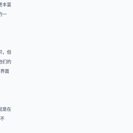
更丰富
的一
识，但
他们的
部界面
就是在
众不