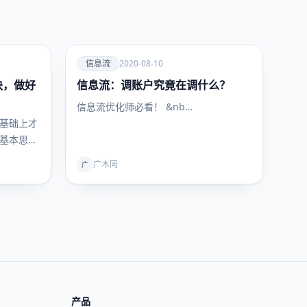
爱
信息流
2020-08-10
诀，做好
信息流：调账户究竟在调什么？
信息流
信息流优化师必看！ &nb…
基础上才
基本思
例。
广木同
广
产品