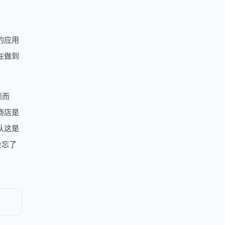
的应用
在做到
颖而
商店是
认这是
会忘了