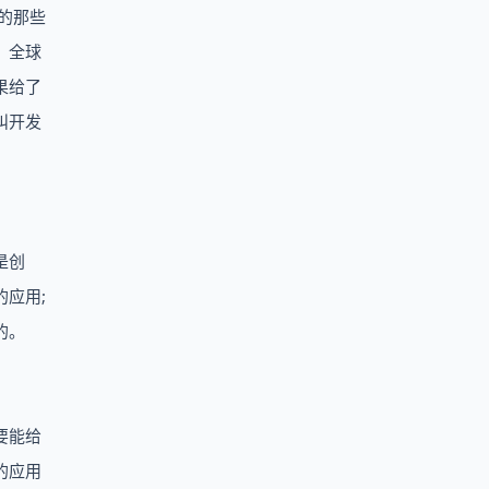
的那些
。全球
果给了
叫开发
是创
应用;
的。
要能给
的应用