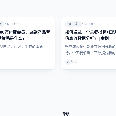
爱
营
2020-08-10
信息流
2020-08-10
200万付费会员，这款产品背
如何通过一个关键指标+口
信息流
营策略是什么？
信息流数据分析？|案例
型产品，内容是生存的本质。
账户怎么调也都要在数据分析的
行，今天我们看一下数据分析的
路，会介绍一个简单的口诀和案
亮
张张
张
&nbs…
导航