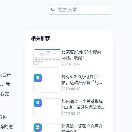
相关推荐
比某度好用的8个搜索
爱
网站，收藏！
2020-12-17
就会产
拥有近200万付费会
爱
员，这款产品背后的运
队，我
营策略是什么？
2020-08-10
，我觉
如何通过一个关键指标
爱
+口诀，做好信息流数
据分析？|案例
2020-08-10
行推
信息流：调账户究竟在
推荐的意
爱
调什么？