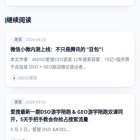
继续阅读
爱
发现
2026-06-23
微信小微内测上线：不只是腾讯的 “豆包”！
发现
本文作者：AIDSO爱搜CEO波波 12年搜索获客：10亿+服务费
不含投放 DSO + GEO联动理论提出者…
AIDSO爱搜
A
爱
发现
2026-03-02
爱搜最新一期DSO游学陪跑 & GEO游学陪跑双课同
发现
开，5天手把手教会你抢占搜索流量
3 月 2 日，爱搜 DSO &#282…