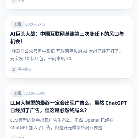
小查
小
爱
发现
2026-02-12
AI巨头大战：中国互联网基建第三次变迁下的风口与
发现
机会！
-转载自公众号黑牛影记 互联网巨头的 AI 大战已经开打了。
元宝发 10 亿红包，千问拿出 30…
黑牛影记
黑
爱
发现
2026-02-09
LLM大模型的最终一定会出现广告么，虽然 ChatGPT
发现
已经加了广告，但这是必然终局么？
LLM模型的终会出现广告生态么，虽然 Openai 已经在
ChatGPT 加入了广告，但是开元模型终局非要是…