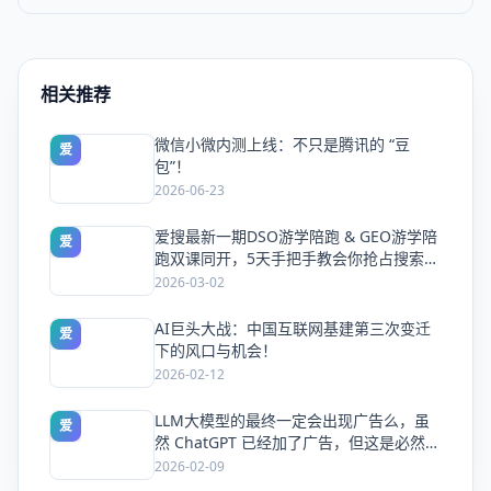
相关推荐
微信小微内测上线：不只是腾讯的 “豆
爱
包”！
2026-06-23
爱搜最新一期DSO游学陪跑 & GEO游学陪
爱
跑双课同开，5天手把手教会你抢占搜索流
量
2026-03-02
AI巨头大战：中国互联网基建第三次变迁
爱
下的风口与机会！
2026-02-12
LLM大模型的最终一定会出现广告么，虽
爱
然 ChatGPT 已经加了广告，但这是必然终
局么？
2026-02-09