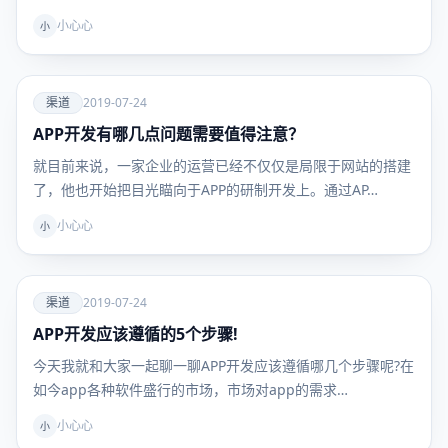
小心心
小
爱
渠道
2019-07-24
APP开发有哪几点问题需要值得注意？
渠道
就目前来说，一家企业的运营已经不仅仅是局限于网站的搭建
了，他也开始把目光瞄向于APP的研制开发上。通过AP…
小心心
小
爱
渠道
2019-07-24
APP开发应该遵循的5个步骤!
渠道
今天我就和大家一起聊一聊APP开发应该遵循哪几个步骤呢?在
如今app各种软件盛行的市场，市场对app的需求…
小心心
小