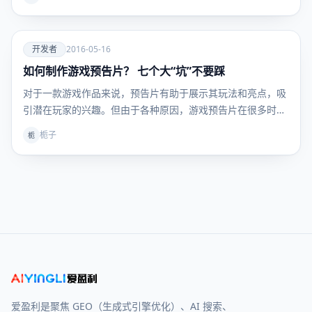
爱
开发者
2016-05-16
如何制作游戏预告片？ 七个大“坑”不要踩
开发者
对于一款游戏作品来说，预告片有助于展示其玩法和亮点，吸
引潜在玩家的兴趣。但由于各种原因，游戏预告片在很多时候
都…
栀子
栀
爱盈利是聚焦 GEO（生成式引擎优化）、AI 搜索、