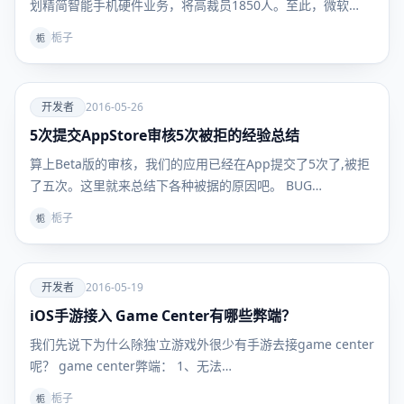
划精简智能手机硬件业务，将高裁员1850人。至此，微软…
栀子
栀
爱
开发者
2016-05-26
5次提交AppStore审核5次被拒的经验总结
开发者
算上Beta版的审核，我们的应用已经在App提交了5次了,被拒
了五次。这里就来总结下各种被据的原因吧。 BUG…
栀子
栀
爱
开发者
2016-05-19
iOS手游接入 Game Center有哪些弊端？
开发者
我们先说下为什么除独'立游戏外很少有手游去接game center
呢？ game center弊端： 1、无法…
栀子
栀