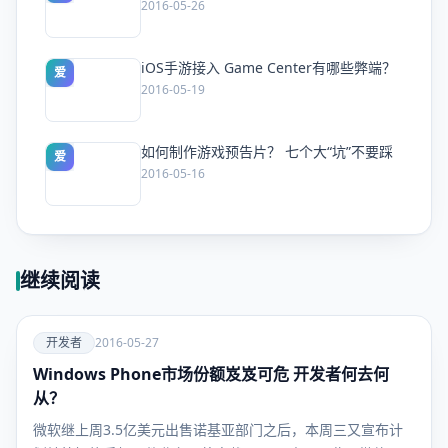
2016-05-26
iOS手游接入 Game Center有哪些弊端？
爱
2016-05-19
如何制作游戏预告片？ 七个大“坑”不要踩
爱
2016-05-16
继续阅读
爱
开发者
2016-05-27
Windows Phone市场份额岌岌可危 开发者何去何
开发者
从？
微软继上周3.5亿美元出售诺基亚部门之后，本周三又宣布计