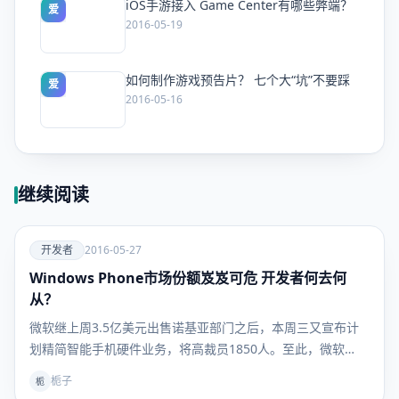
iOS手游接入 Game Center有哪些弊端？
爱
2016-05-19
如何制作游戏预告片？ 七个大“坑”不要踩
爱
2016-05-16
继续阅读
爱
开发者
2016-05-27
Windows Phone市场份额岌岌可危 开发者何去何
开发者
从？
微软继上周3.5亿美元出售诺基亚部门之后，本周三又宣布计
划精简智能手机硬件业务，将高裁员1850人。至此，微软…
栀子
栀