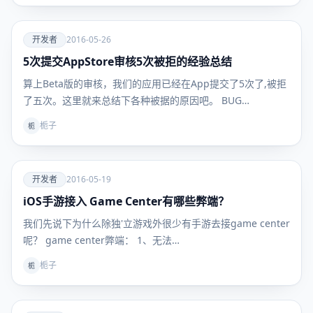
爱
开发者
2016-05-26
5次提交AppStore审核5次被拒的经验总结
开发者
算上Beta版的审核，我们的应用已经在App提交了5次了,被拒
了五次。这里就来总结下各种被据的原因吧。 BUG…
栀子
栀
爱
开发者
2016-05-19
iOS手游接入 Game Center有哪些弊端？
开发者
我们先说下为什么除独'立游戏外很少有手游去接game center
呢？ game center弊端： 1、无法…
栀子
栀