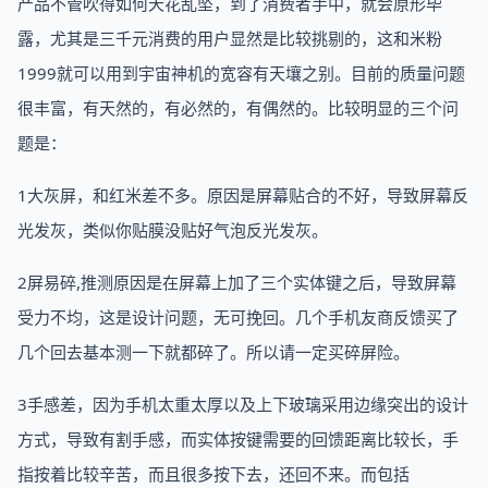
产品不管吹得如何天花乱坠，到了消费者手中，就会原形毕
露，尤其是三千元消费的用户显然是比较挑剔的，这和米粉
1999就可以用到宇宙神机的宽容有天壤之别。目前的质量问题
很丰富，有天然的，有必然的，有偶然的。比较明显的三个问
题是：
1大灰屏，和红米差不多。原因是屏幕贴合的不好，导致屏幕反
光发灰，类似你贴膜没贴好气泡反光发灰。
2屏易碎,推测原因是在屏幕上加了三个实体键之后，导致屏幕
受力不均，这是设计问题，无可挽回。几个手机友商反馈买了
几个回去基本测一下就都碎了。所以请一定买碎屏险。
3手感差，因为手机太重太厚以及上下玻璃采用边缘突出的设计
方式，导致有割手感，而实体按键需要的回馈距离比较长，手
指按着比较辛苦，而且很多按下去，还回不来。而包括