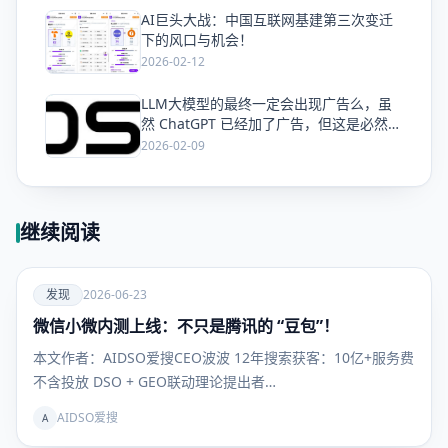
AI巨头大战：中国互联网基建第三次变迁
爱
下的风口与机会！
2026-02-12
LLM大模型的最终一定会出现广告么，虽
爱
然 ChatGPT 已经加了广告，但这是必然终
局么？
2026-02-09
继续阅读
爱
发现
2026-06-23
微信小微内测上线：不只是腾讯的 “豆包”！
发现
本文作者：AIDSO爱搜CEO波波 12年搜索获客：10亿+服务费
不含投放 DSO + GEO联动理论提出者…
AIDSO爱搜
A