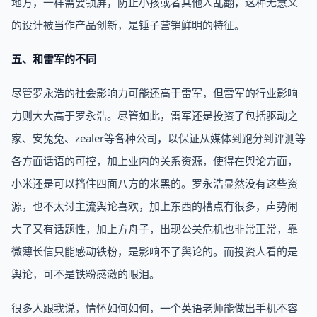
地方，一样需要锁屏，防止小孩或者其他人乱翻，这种无意义
的设计被当作产品创新，是锤子营销鲜明的特征。
五、和雷军的不同
尽管罗永浩的社会影响力可能还高于雷军，但雷军的行业影响
力则大大高于罗永浩。尽管如此，雷军还是投资了包括驱动之
家、安兔兔、zealer等各种公司，以保证从媒体到跑分到评测等
各方面话语的可控，加上业内的关系资源，使得在舆论方面，
小米还是可以挡住四面八方的米黑的。罗永浩显然没有这些资
源，也不太讨主流舆论喜欢，加上东西的槽点有很多，声势闹
大了又有话题性，加上方舟子，出现公关危机也非常正常，靠
微薄长信只能感动铁粉，是影响不了舆论的。而投资人看的是
舆论，可不是铁粉感激的眼泪。
很多人跟我说，情怀如何如何，一个英语老师能做出手机不容