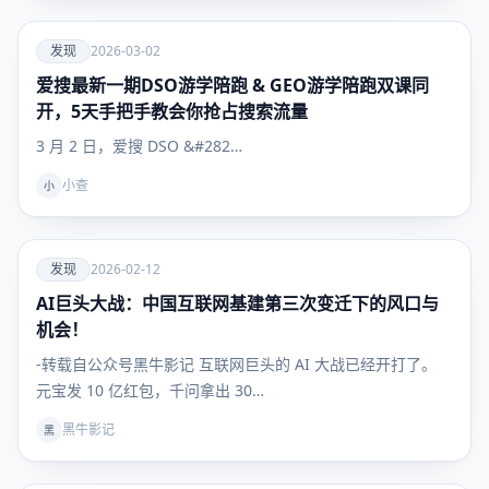
爱
发现
2026-03-02
爱搜最新一期DSO游学陪跑 & GEO游学陪跑双课同
发现
开，5天手把手教会你抢占搜索流量
3 月 2 日，爱搜 DSO &#282…
小查
小
爱
发现
2026-02-12
AI巨头大战：中国互联网基建第三次变迁下的风口与
发现
机会！
-转载自公众号黑牛影记 互联网巨头的 AI 大战已经开打了。
元宝发 10 亿红包，千问拿出 30…
黑牛影记
黑