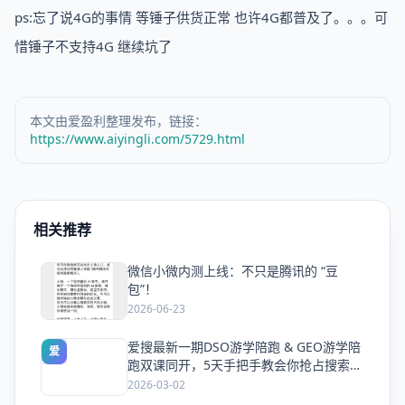
ps:忘了说4G的事情 等锤子供货正常 也许4G都普及了。。。可
惜锤子不支持4G 继续坑了
本文由爱盈利整理发布，链接：
https://www.aiyingli.com/5729.html
相关推荐
微信小微内测上线：不只是腾讯的 “豆
爱
包”！
2026-06-23
爱搜最新一期DSO游学陪跑 & GEO游学陪
爱
跑双课同开，5天手把手教会你抢占搜索流
量
2026-03-02