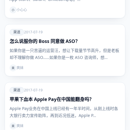
小心心
小
爱
渠道
2017-07-19
怎么说服你的 Boss 同意做 ASO？
渠道
如果你是一只苦逼的运营汪，想让下载量节节高升，但是老板
却不理解你做 ASO……如果你是一枚 ASO 咨询师，想…
爽妹
爽
爱
渠道
2017-07-19
苹果下血本 Apple Pay在中国能翻身吗？
渠道
Apple Pay业务在中国上线已经有一年半时间，从刚上线时各
大银行卖力宣传助阵，再到近况低迷，Apple P…
爽妹
爽