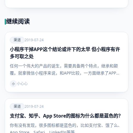
继续阅读
爱
渠道
2019-07-24
小程序干掉APP这个结论或许下的太早 但小程序有许
渠道
多可取之处
任何一个伟大的产品的诞生，需要具备两个特点，继承和颠
覆。就拿微信小程序来说，和APP比较，一方面继承了APP
很…
小心心
小
爱
渠道
2019-07-24
支付宝、知乎、App Store的图标为什么都是蓝色的？
渠道
你有没有发现，很多图标都是蓝色的，比如支付宝、饿了么、
App Store、Safari、LinkedIn等等。…