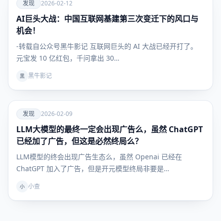
爱
发现
2026-02-12
AI巨头大战：中国互联网基建第三次变迁下的风口与
发现
机会！
-转载自公众号黑牛影记 互联网巨头的 AI 大战已经开打了。
元宝发 10 亿红包，千问拿出 30…
黑牛影记
黑
爱
发现
2026-02-09
LLM大模型的最终一定会出现广告么，虽然 ChatGPT
发现
已经加了广告，但这是必然终局么？
LLM模型的终会出现广告生态么，虽然 Openai 已经在
ChatGPT 加入了广告，但是开元模型终局非要是…
小查
小