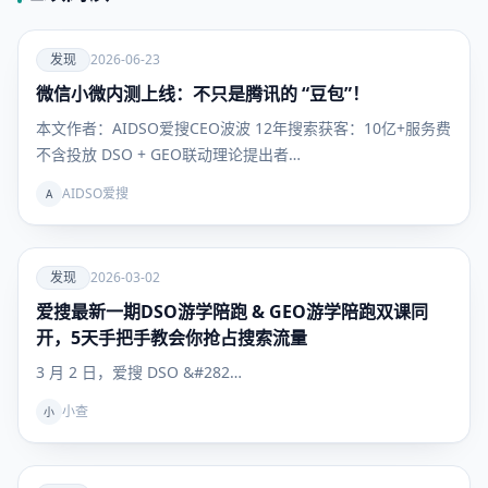
爱
发现
2026-06-23
微信小微内测上线：不只是腾讯的 “豆包”！
发现
本文作者：AIDSO爱搜CEO波波 12年搜索获客：10亿+服务费
不含投放 DSO + GEO联动理论提出者…
AIDSO爱搜
A
爱
发现
2026-03-02
爱搜最新一期DSO游学陪跑 & GEO游学陪跑双课同
发现
开，5天手把手教会你抢占搜索流量
3 月 2 日，爱搜 DSO &#282…
小查
小