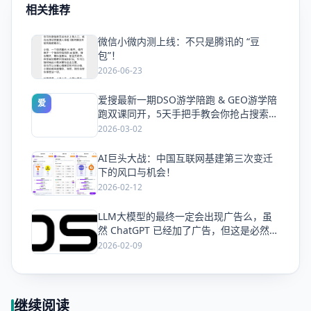
相关推荐
微信小微内测上线：不只是腾讯的 “豆
爱
包”！
2026-06-23
爱搜最新一期DSO游学陪跑 & GEO游学陪
爱
跑双课同开，5天手把手教会你抢占搜索流
量
2026-03-02
AI巨头大战：中国互联网基建第三次变迁
爱
下的风口与机会！
2026-02-12
LLM大模型的最终一定会出现广告么，虽
爱
然 ChatGPT 已经加了广告，但这是必然终
局么？
2026-02-09
继续阅读