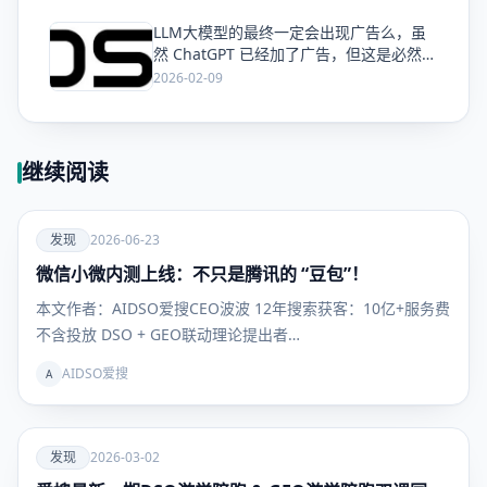
LLM大模型的最终一定会出现广告么，虽
爱
然 ChatGPT 已经加了广告，但这是必然终
局么？
2026-02-09
继续阅读
爱
发现
2026-06-23
微信小微内测上线：不只是腾讯的 “豆包”！
发现
本文作者：AIDSO爱搜CEO波波 12年搜索获客：10亿+服务费
不含投放 DSO + GEO联动理论提出者…
AIDSO爱搜
A
爱
发现
2026-03-02