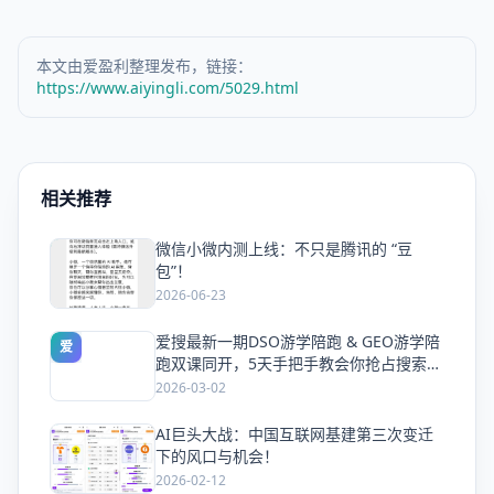
本文由爱盈利整理发布，链接：
https://www.aiyingli.com/5029.html
相关推荐
微信小微内测上线：不只是腾讯的 “豆
爱
包”！
2026-06-23
爱搜最新一期DSO游学陪跑 & GEO游学陪
爱
跑双课同开，5天手把手教会你抢占搜索流
量
2026-03-02
AI巨头大战：中国互联网基建第三次变迁
爱
下的风口与机会！
2026-02-12