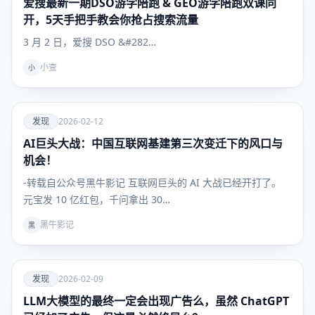
爱搜最新一期DSO游学陪跑 & GEO游学陪跑双课同
发现
开，5天手把手教会你抢占搜索流量
3 月 2 日，爱搜 DSO &#282…
小查
小
爱
发现
2026-02-12
AI巨头大战：中国互联网基建第三次变迁下的风口与
发现
机会！
-转载自公众号黑牛影记 互联网巨头的 AI 大战已经开打了。
元宝发 10 亿红包，千问拿出 30…
黑牛影记
黑
爱
发现
2026-02-09
LLM大模型的最终一定会出现广告么，虽然 ChatGPT
发现