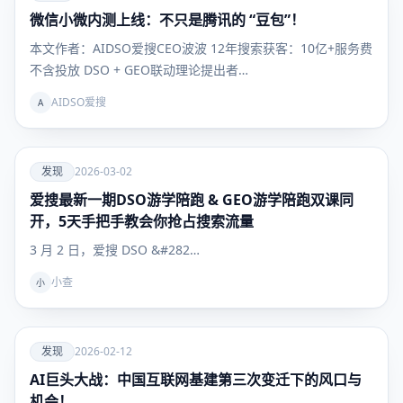
微信小微内测上线：不只是腾讯的 “豆包”！
发现
本文作者：AIDSO爱搜CEO波波 12年搜索获客：10亿+服务费
不含投放 DSO + GEO联动理论提出者…
AIDSO爱搜
A
爱
发现
2026-03-02
爱搜最新一期DSO游学陪跑 & GEO游学陪跑双课同
发现
开，5天手把手教会你抢占搜索流量
3 月 2 日，爱搜 DSO &#282…
小查
小
爱
发现
2026-02-12
AI巨头大战：中国互联网基建第三次变迁下的风口与
发现
机会！