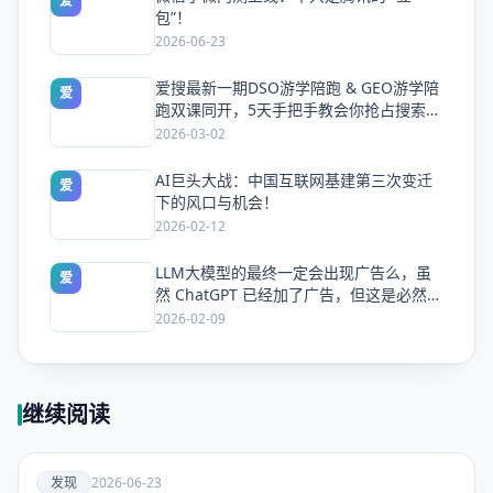
爱
包”！
2026-06-23
爱搜最新一期DSO游学陪跑 & GEO游学陪
爱
跑双课同开，5天手把手教会你抢占搜索流
量
2026-03-02
AI巨头大战：中国互联网基建第三次变迁
爱
下的风口与机会！
2026-02-12
LLM大模型的最终一定会出现广告么，虽
爱
然 ChatGPT 已经加了广告，但这是必然终
局么？
2026-02-09
继续阅读
爱
发现
2026-06-23