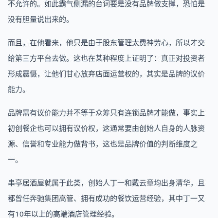
不允许的。如此霸气侧漏的台词要是没有品牌做支撑，恐怕是
没有胆量说出来的。
而且，在他看来，他只是由于股东管理太费神劳心，所以才交
给第三方平台去做。这也在某种程度上证明了：真正对投资者
形成震慑，让他们甘心放弃店面运营权的，其实是品牌的议价
能力。
品牌需有议价能力并不等于众筹只有连锁品牌才能做，事实上
初创餐企也可以拥有议价权，这通常要由创始人自身的人脉资
源、信誉和专业能力做背书，这也是品牌价值的判断维度之
一。
串亭居酒屋就属于此类，创始人丁一和戴云章均出身清华，且
都曾任奔驰集团高管、拥有成功的餐饮运营经验，其中丁一又
有10年以上的高端酒店管理经验。