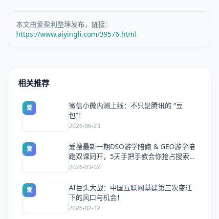
本文由爱盈利整理发布，链接：
https://www.aiyingli.com/39576.html
相关推荐
微信小微内测上线：不只是腾讯的 “豆
爱
包”！
2026-06-23
爱搜最新一期DSO游学陪跑 & GEO游学陪
爱
跑双课同开，5天手把手教会你抢占搜索流
量
2026-03-02
AI巨头大战：中国互联网基建第三次变迁
爱
下的风口与机会！
2026-02-12