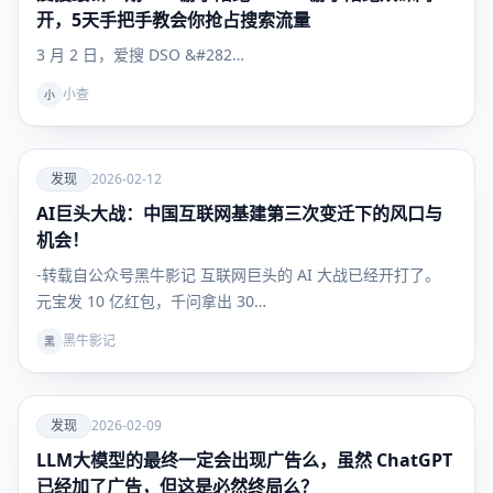
开，5天手把手教会你抢占搜索流量
3 月 2 日，爱搜 DSO &#282…
小查
小
爱
发现
2026-02-12
AI巨头大战：中国互联网基建第三次变迁下的风口与
发现
机会！
-转载自公众号黑牛影记 互联网巨头的 AI 大战已经开打了。
元宝发 10 亿红包，千问拿出 30…
黑牛影记
黑
爱
发现
2026-02-09
LLM大模型的最终一定会出现广告么，虽然 ChatGPT
发现
已经加了广告，但这是必然终局么？