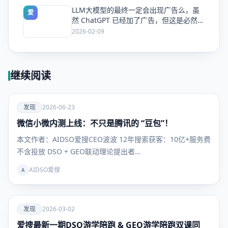
LLM大模型的最终一定会出现广告么，虽
爱
然 ChatGPT 已经加了广告，但这是必然终
局么？
2026-02-09
继续阅读
爱
发现
2026-06-23
微信小微内测上线：不只是腾讯的 “豆包”！
发现
本文作者：AIDSO爱搜CEO波波 12年搜索获客：10亿+服务费
不含投放 DSO + GEO联动理论提出者…
AIDSO爱搜
A
爱
发现
2026-03-02
爱搜最新一期DSO游学陪跑 & GEO游学陪跑双课同
发现