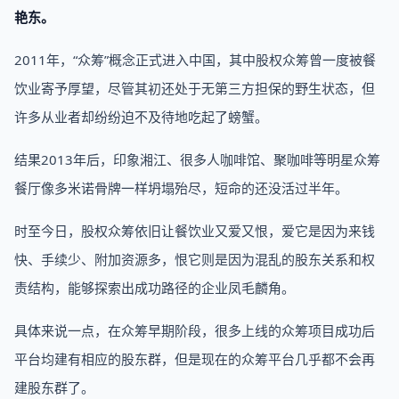
艳东。
2011年，“众筹”概念正式进入中国，其中股权众筹曾一度被餐
饮业寄予厚望，尽管其初还处于无第三方担保的野生状态，但
许多从业者却纷纷迫不及待地吃起了螃蟹。
结果2013年后，印象湘江、很多人咖啡馆、聚咖啡等明星众筹
餐厅像多米诺骨牌一样坍塌殆尽，短命的还没活过半年。
时至今日，股权众筹依旧让餐饮业又爱又恨，爱它是因为来钱
快、手续少、附加资源多，恨它则是因为混乱的股东关系和权
责结构，能够探索出成功路径的企业凤毛麟角。
具体来说一点，在众筹早期阶段，很多上线的众筹项目成功后
平台均建有相应的股东群，但是现在的众筹平台几乎都不会再
建股东群了。