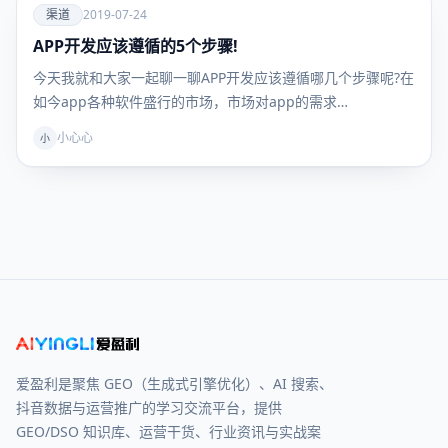
爱
渠道
2019-07-24
APP开发应该遵循的5个步骤!
渠道
今天我就和大家一起聊一聊APP开发应该遵循哪几个步骤呢?在
如今app各种软件盛行的市场，市场对app的需求…
小心心
小
爱盈利是聚焦 GEO（生成式引擎优化）、AI 搜索、
抖音数据与运营推广的学习交流平台，提供
GEO/DSO 知识库、运营干货、行业资讯与实战案