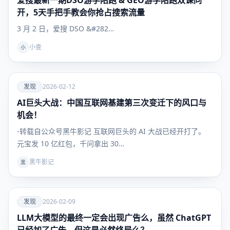
爱搜最新一期DSO游学陪跑 & GEO游学陪跑双课同
开，5天手把手教会你抢占搜索流量
3 月 2 日，爱搜 DSO &#282…
小查
小
爱
发现
2026-02-12
AI巨头大战：中国互联网基建第三次变迁下的风口与
发现
机会！
-转载自公众号黑牛影记 互联网巨头的 AI 大战已经开打了。
元宝发 10 亿红包，千问拿出 30…
黑牛影记
黑
爱
发现
2026-02-09
LLM大模型的最终一定会出现广告么，虽然 ChatGPT
发现