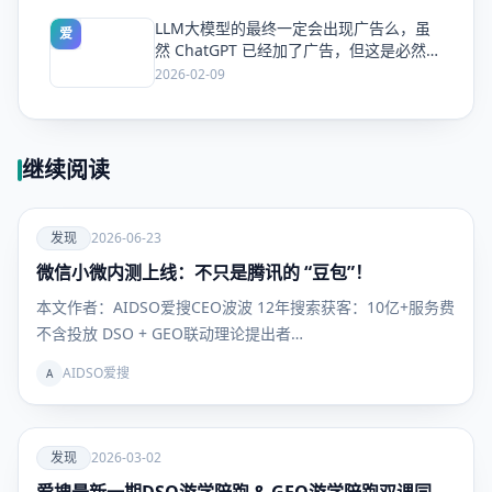
LLM大模型的最终一定会出现广告么，虽
爱
然 ChatGPT 已经加了广告，但这是必然终
局么？
2026-02-09
继续阅读
爱
发现
2026-06-23
微信小微内测上线：不只是腾讯的 “豆包”！
发现
本文作者：AIDSO爱搜CEO波波 12年搜索获客：10亿+服务费
不含投放 DSO + GEO联动理论提出者…
AIDSO爱搜
A
爱
发现
2026-03-02
发现