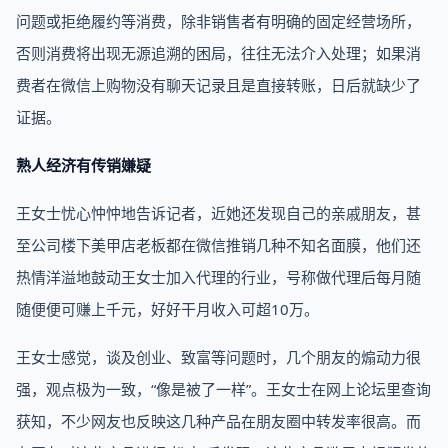
问题或拒绝履约等消费，除非销售者有明确的固定经营场所，
否则消费将出现无源追溯的困局，往往无法介入处理；如果消
费者在微信上购物没有聊天记录且是直接转账，日后就缺少了
证据。
熟人经济有传销嫌疑
王女士忧心忡忡地告诉记者，近她还发现自己的亲戚朋友，甚
至公司楼下美甲店老板都在微信推销几种不知名面膜，他们还
热情洋溢地鼓动王女士加入代理的行业，号称做代理后每月随
随便便可赚上千元，好好干月收入可超10万。
王女士感觉，谈及创业、致富等问题时，几个朋友的煽动力很
强，观点极为一致，“像是被了一样”。王女士在网上论坛里查询
获知，不少网友也反映这几种产品在朋友圈中转发率很高。而