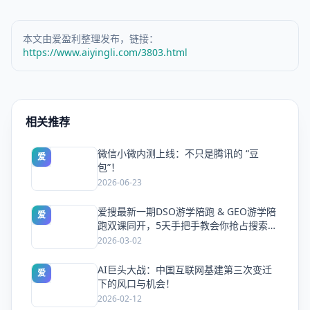
本文由爱盈利整理发布，链接：
https://www.aiyingli.com/3803.html
相关推荐
微信小微内测上线：不只是腾讯的 “豆
爱
包”！
2026-06-23
爱搜最新一期DSO游学陪跑 & GEO游学陪
爱
跑双课同开，5天手把手教会你抢占搜索流
量
2026-03-02
AI巨头大战：中国互联网基建第三次变迁
爱
下的风口与机会！
2026-02-12