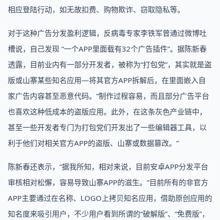
相应登陆行动，如无故扣费、购物欺诈、窃取隐私等。
对于这种广告分发盈利逻辑，反病毒专家李铁军曾通过微博吐
槽说，自己发现 “一个APP里面载有32个广告插件”。据陈新春
透露，目前业内有一部分开发者，被称为“打包党”，其实就是盗
版或山寨某些知名应用—将其官方APP拆解后，在里面嵌入自
家广告内容甚至恶意代码。“制作过程容易，而且部分广告平台
也喜欢这种低成本的盗版应用。此外，在这条灰色产业链中，
甚至一些开发者专门为打包党们开发出了一些编辑器工具，以
利于他们对相关官方APP的盗版、山寨或数据篡改。”
陈新春还表示，“据我所知，相对来说，目前安卓APP分发平台
审核相对松懈，容易导致山寨APP的滋生。”目前所有的非官方
APP主要通过在名称、LOGO上拷贝知名应用，借助原创应用的
知名度来吸引用户，不少用户看到所谓的“破解版”、“免费版”，