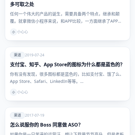
多可取之处
任何一个伟大的产品的诞生，需要具备两个特点，继承和颠
覆。就拿微信小程序来说，和APP比较，一方面继承了APP
很…
小心心
小
爱
渠道
2019-07-24
支付宝、知乎、App Store的图标为什么都是蓝色的？
渠道
你有没有发现，很多图标都是蓝色的，比如支付宝、饿了么、
App Store、Safari、LinkedIn等等。…
小心心
小
爱
渠道
2017-07-19
怎么说服你的 Boss 同意做 ASO？
渠道
如果你是一只苦逼的运营汪，想让下载量节节高升，但是老板