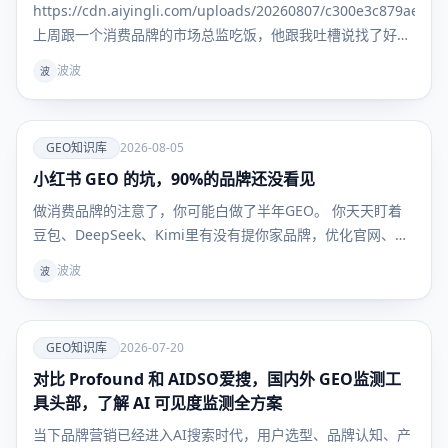
https://cdn.aiyingli.com/uploads/20260807/c300e3c879ae469
上周跟一个消费品牌的市场总监吃饭，他跟我吐槽说找了好几
家 GEO 服务商，一上来就是季付年付，问能不能先试一个
波波
波
月，效果好
爱
GEO知识库
2026-08-05
小红书 GEO 的坑，90%的品牌还没看见
GEO知识
库
做消费品牌的注意了，你可能白做了半年GEO。 你天天盯着
豆包、DeepSeek、Kimi里有没有提你家品牌，优化官网、发
新闻稿、做百科，折腾半天——但用户真到掏钱买东西的时
波波
波
候，根本不看这些。 他们问AI："敏感肌用什么面霜不踩
雷？""300块以内的吹风机哪款最值得买？" AI给的
爱
GEO知识库
2026-07-20
对比 Profound 和 AIDSO爱搜，国内外 GEO监测工
GEO知识
库
具头部，了解 AI 可见度监测全方案
当下品牌营销已经进入AI搜索时代，用户选型、品牌认知、产