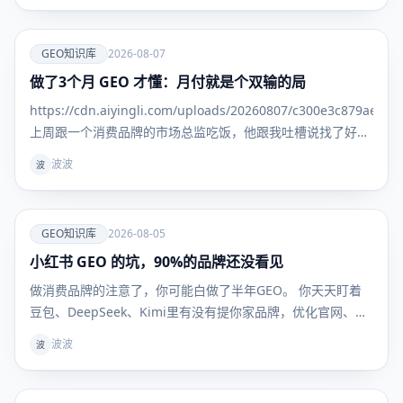
爱
GEO知识库
2026-08-07
做了3个月 GEO 才懂：月付就是个双输的局
GEO知识
库
https://cdn.aiyingli.com/uploads/20260807/c300e3c879ae469
上周跟一个消费品牌的市场总监吃饭，他跟我吐槽说找了好几
家 GEO 服务商，一上来就是季付年付，问能不能先试一个
波波
波
月，效果好
爱
GEO知识库
2026-08-05
小红书 GEO 的坑，90%的品牌还没看见
GEO知识
库
做消费品牌的注意了，你可能白做了半年GEO。 你天天盯着
豆包、DeepSeek、Kimi里有没有提你家品牌，优化官网、发
新闻稿、做百科，折腾半天——但用户真到掏钱买东西的时
波波
波
候，根本不看这些。 他们问AI："敏感肌用什么面霜不踩
雷？""300块以内的吹风机哪款最值得买？" AI给的