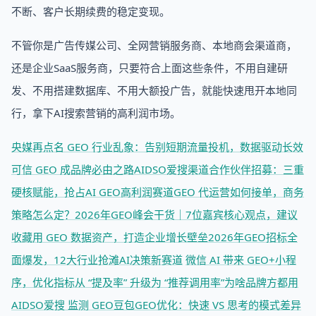
不断、客户长期续费的稳定变现。
不管你是广告传媒公司、全网营销服务商、本地商会渠道商，
还是企业SaaS服务商，只要符合上面这些条件，不用自建研
发、不用搭建数据库、不用大额投广告，就能快速甩开本地同
行，拿下AI搜索营销的高利润市场。
央媒再点名 GEO 行业乱象：告别短期流量投机，数据驱动长效
可信 GEO 成品牌必由之路
AIDSO爱搜渠道合作伙伴招募：三重
硬核赋能，抢占AI GEO高利润赛道
GEO 代运营如何接单，商务
策略怎么定？
2026年GEO峰会干货｜7位嘉宾核心观点，建议
收藏
用 GEO 数据资产，打造企业增长壁垒
2026年GEO招标全
面爆发，12大行业抢滩AI决策新赛道
微信 AI 带来 GEO+小程
序，优化指标从 “提及率” 升级为 “推荐调用率”
为啥品牌方都用
AIDSO爱搜 监测 GEO
豆包GEO优化：快速 VS 思考的模式差异