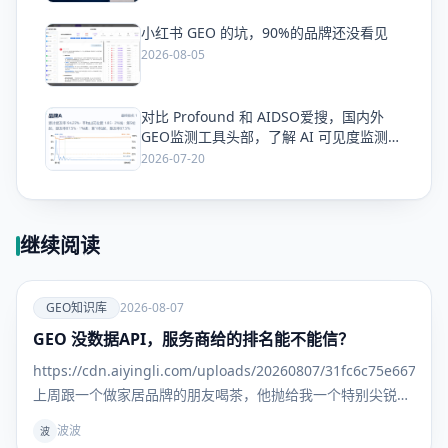
小红书 GEO 的坑，90%的品牌还没看见
爱
2026-08-05
对比 Profound 和 AIDSO爱搜，国内外
爱
GEO监测工具头部，了解 AI 可见度监测全
方案
2026-07-20
继续阅读
爱
GEO知识库
2026-08-07
GEO 没数据API，服务商给的排名能不能信？
GEO知识
库
https://cdn.aiyingli.com/uploads/20260807/31fc6c75e667463
上周跟一个做家居品牌的朋友喝茶，他抛给我一个特别尖锐的
问题： "我找了三家GEO服务商，每家给我的排名报告都不一
波波
波
样。更离谱