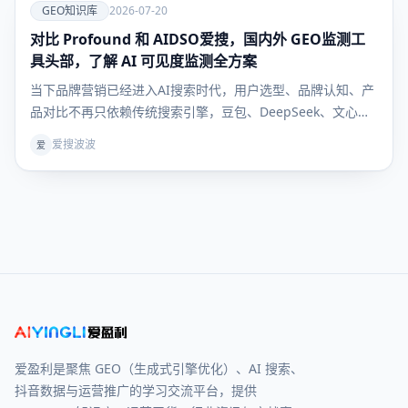
爱
GEO知识库
2026-07-20
对比 Profound 和 AIDSO爱搜，国内外 GEO监测工
GEO知识
库
具头部，了解 AI 可见度监测全方案
当下品牌营销已经进入AI搜索时代，用户选型、品牌认知、产
品对比不再只依赖传统搜索引擎，豆包、DeepSeek、文心一
言等大模型成为用户获取决策信息的核心入口。行业术语
爱搜波波
爱
GEO（生成式引擎优化）彻底解决“如何让AI主动推荐自家品
牌”的核心痛点，但绝大多数企业卡在同一难题：GEO 优
爱盈利是聚焦 GEO（生成式引擎优化）、AI 搜索、
抖音数据与运营推广的学习交流平台，提供