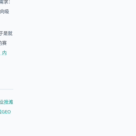
需求：
双向吸
于是就
的赛
、内
行业抢滩
GEO