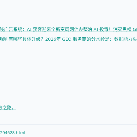
式上线广告系统：AI 获客迎来全新变局
网信办整治 AI 投毒！消灭黑帽 G
O 规则有哪些具体升级？
2026年 GEO 服务商的分水岭是：数据能力
头
效之路。
/294628.html