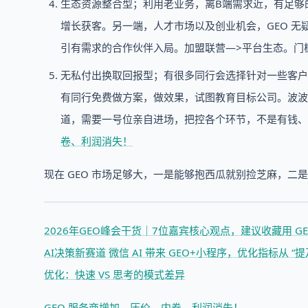
生态资源整合型；利用老业务，离B端需求近，有足够
增长获客。另一端，人才市场以及创业机会，GEO 无
引有需求的合作伙伴入局。加盟联营—>平台生态。门
无私付出换取回报型；有很多同行会选择针对一些客户进
有同行免费做方案，做效果，试图教育目标公司。波波
道，需要一号位亲自进场，把控各个环节，不是有钱、
卷、利润消失！
现在 GEO 市场足够大，一是能够抱西瓜就别捡芝麻，
2026年GEO峰会干货｜7位嘉宾核心观点，建议收藏
用 
AI决策新赛道
微信 AI 带来 GEO+小程序，优化指标从 “提
优化：快速 VS 思考的模式差异
GEO 服务商增加，压价、内卷、利润消失！