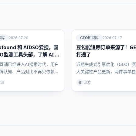
爱
识库
2026-07-20
GEO知识库
2026-07-17
ofound 和 AIDSO爱搜，国
豆包能追踪订单来源了！GE
GEO知识
库
EO监测工具头部，了解 AI 可
打通了
测全方案
营销已经进入AI搜索时代，用户
近期生成式引擎优化（GEO）
牌认知、产品对比不再只依赖传
大关键性产品更新，两件事单独
擎，豆包、DeepSeek、文心一
台功能迭代，叠加在一起却彻底
波波
波波
波
型成为用户获取决策信息的核心
底层逻辑：豆包上线独立订单来
业术语 GEO（生成式引擎优
力，第三方工具爱搜AIDSO同步
解决“如何让AI主动推荐自家品
平台商品卡数据监测。二者一前
心痛点，但绝大多数企业卡在同
流量全链路数据缺口，困扰行业
EO 优
「AI种草无法核算成交