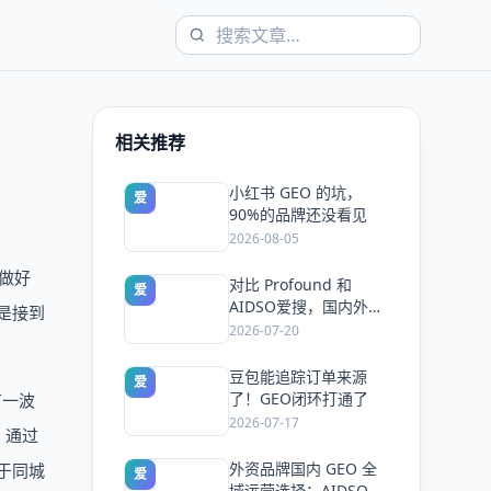
相关推荐
小红书 GEO 的坑，
爱
90%的品牌还没看见
2026-08-05
想做好
对比 Profound 和
爱
AIDSO爱搜，国内外
不是接到
GEO监测工具头部，了
2026-07-20
解 AI 可见度监测全方
案
豆包能追踪订单来源
爱
了！GEO闭环打通了
有一波
2026-07-17
，通过
外资品牌国内 GEO 全
于同城
爱
域运营选择：AIDSO爱