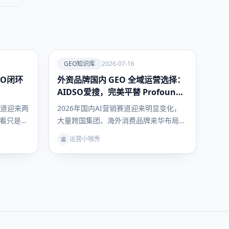
爱
GEO知识库
2026-07-16
O闭环
外资品牌国内 GEO 全域运营选择：
GEO知识
库
AIDSO爱搜，完美平替 Profound
海外头部GEO平台
赛道迎来两
2026年国内AI营销赛道迎来明显变化，
看只是平
大量跨国集团、海外消费品牌来华布局
改写行业
时，都遇到同一个数字化难题：海外通用
运营小咖秀
运
源追踪能
的Profound AEO监测工具，完全无法适
开放多AI
配国内大模型与互联网生态，原有AI品牌
一后补齐
运营体系进入国内直接断层。经过多轮品
许久的
牌横向实测对比，AIDSO爱搜凭借全链路
对标Pro