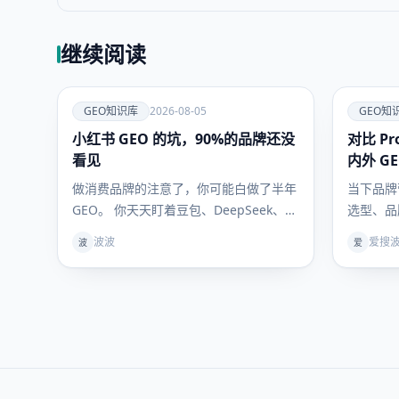
继续阅读
爱
爱
GEO知识库
2026-08-05
GEO知
小红书 GEO 的坑，90%的品牌还没
GEO知识
对比 Pr
GEO知识
库
库
看见
内外 G
见度监
做消费品牌的注意了，你可能白做了半年
当下品牌
GEO。 你天天盯着豆包、DeepSeek、
选型、品
Kimi里有没有提你家品牌，优化官网、发
统搜索引
波波
爱搜
波
爱
新闻稿、做百科，折腾半天——但用户真
言等大模
到掏钱买东西的时候，根本不看这些。
入口。行
他们问AI："敏感肌用什么面霜不踩
化）彻底
雷？""300块以内的吹风机哪款最值得
牌”的核
买？" AI给的
一难题：G