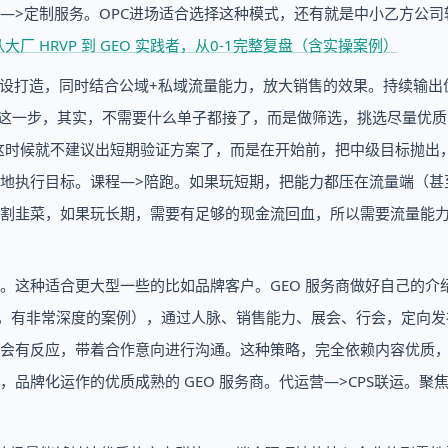
—>定制服务。OPC进场适合选择这种模式，还有就是中小乙方公司
从大厂 HRVP 到 GEO 实践者，从0-1完整复盘（含实操案例）
人设打造，同时结合公域+私域流量能力，放大销售的效果。持续输出
这一步，其实，不需要什么单子都接了，而是做筛选，挑选尽量优质
这时候就不建议出短期验证方案了，而是在开始前，把中级目标抛出
地执行目标。课程—>陪跑。如果玩短期，把能力都压在流量端（甚
割韭菜，如果玩长期，需要有足够的现金流回血，所以需要流量能
。这种适合更大型一些的比如品牌客户。GEO 服务商做好自己的介
焦，有非常深度的案例），通过人脉、销售能力、展会、行会，定向发
会有反应，带着合作意向进行沟通。这种策略，完全依赖内容优质
品牌化运作的优质成熟的 GEO 服务商。代运营—>CPS联运。聚