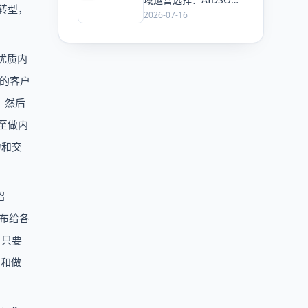
转型，
搜，完美平替
2026-07-16
Profound 海外头部
GEO平台
优质内
的客户
，然后
至做内
力和交
绍
布给各
，只要
焦和做