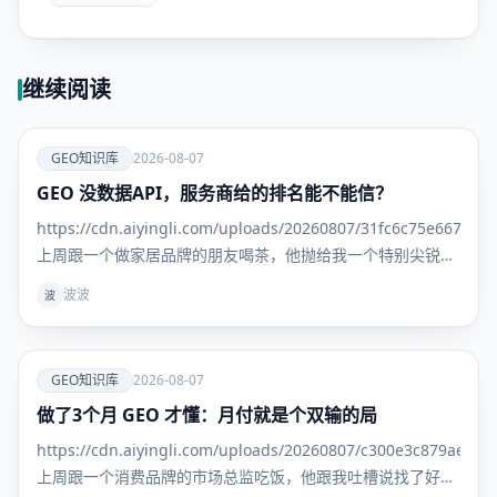
继续阅读
爱
GEO知识库
2026-08-07
GEO 没数据API，服务商给的排名能不能信？
GEO知识
库
https://cdn.aiyingli.com/uploads/20260807/31fc6c75e667463
上周跟一个做家居品牌的朋友喝茶，他抛给我一个特别尖锐的
问题： "我找了三家GEO服务商，每家给我的排名报告都不一
波波
波
样。更离谱
爱
GEO知识库
2026-08-07
做了3个月 GEO 才懂：月付就是个双输的局
GEO知识
库
https://cdn.aiyingli.com/uploads/20260807/c300e3c879ae469
上周跟一个消费品牌的市场总监吃饭，他跟我吐槽说找了好几