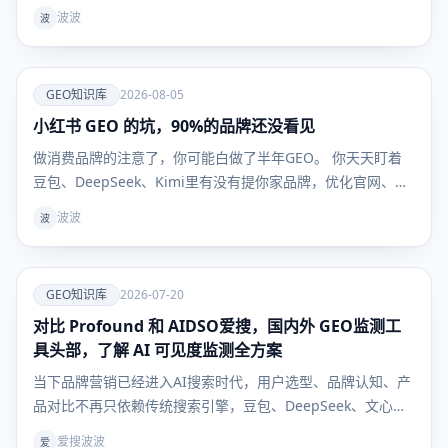
家 GEO 服务商，一上来就是季付年付，问能不能先试一个
波波
波
月，效果好
爱
GEO知识库
2026-08-05
小红书 GEO 的坑，90%的品牌还没看见
GEO知识
库
做消费品牌的注意了，你可能白做了半年GEO。 你天天盯着
豆包、DeepSeek、Kimi里有没有提你家品牌，优化官网、发
新闻稿、做百科，折腾半天——但用户真到掏钱买东西的时
波波
波
候，根本不看这些。 他们问AI："敏感肌用什么面霜不踩
雷？""300块以内的吹风机哪款最值得买？" AI给的
爱
GEO知识库
2026-07-20
对比 Profound 和 AIDSO爱搜，国内外 GEO监测工
GEO知识
库
具头部，了解 AI 可见度监测全方案
当下品牌营销已经进入AI搜索时代，用户选型、品牌认知、产
品对比不再只依赖传统搜索引擎，豆包、DeepSeek、文心一
言等大模型成为用户获取决策信息的核心入口。行业术语
爱搜波波
爱