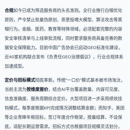
合规
如今已成为筛选服务商的头名准则。全行业推行白帽优化
原则，严令禁止批量伪原创、恶意投喂大模型、算法攻击等黑
帽行为。金融、医药、教育等特殊领域，必须配套完整的内容
安全审核清单与上线审批流程，同时要求服务商具备完善的数
据安全保障能力。目前中国广告协会已启动GEO标准化建设，
近40家机构联合发布《负责任GEO治理倡议》，行业合规体系
加速成型。
定价与招标模式
彻底革新。传统“一口价”模式基本被市场淘汰，
当前主流为
按维度报价
，结合AI平台覆盖数量、内容可见度、
信息准确度、服务周期综合定价。大型项目进一步采用绩效挂
钩模式，每季度根据KPI完成情况调整结算金额；而知乎、美团
等企业青睐年框招标，签订年度合作框架，按量结算、不设保
底，适配长期运营需求。招标方式也根据项目规模灵活划分，