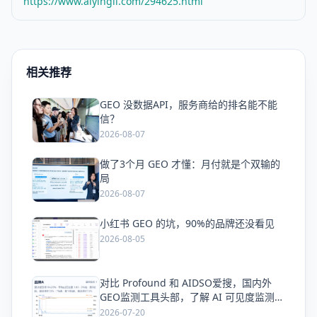
https://www.aiyingli.com/294625.html
相关推荐
GEO 没数据API，服务商给的排名能不能
爱
信？
2026-08-07
做了3个月 GEO 才懂：月付就是个双输的
爱
局
2026-08-07
小红书 GEO 的坑，90%的品牌还没看见
爱
2026-08-05
对比 Profound 和 AIDSO爱搜，国内外
爱
GEO监测工具头部，了解 AI 可见度监测全
方案
2026-07-20