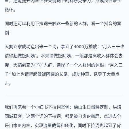
量，还能提升内容在多关键词下的排序竞争力，形成良性增长
循环。
同时还可以利用下拉词去触达一些新的人群，看一个抖音的案
例：
天鹅到家成功造出来一个词，拿到了4000万播放：“月入三千也
请得起做饭阿姨”。本来请做饭阿姨，一般都是高收入群体会去
搜，天鹅到家为了扩人群，选择了一个人群词的词根：“月入三
千” 加上也请得起做饭阿姨的长尾，成功种草，诱导了大量点
击。
我们再来看一个小红书下拉词案例：佛山生日蛋糕定制，烘焙
同城获客，这两个词的下拉词，都是被自家IP霸屏，点进去全
是自家IP内容，实现流量截留和转化，同时下拉词也起到了背