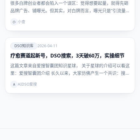
很多白牌创业者都会陷入一个误区：觉得想要起量，就得先砸
品牌广告、铺曝光。但其实，对白牌而言，曝光只是“引流量”
…
小查
小
爱
DSO知识库
2026-04-11
疗愈赛道起新号，DSO搜索，3天破60万，实操细节
DSO知识
库
这篇文章来自爱搜智囊团知识星球， 关于星球的介绍可以看这
里：爱搜智囊团介绍 长久以来，大家仿佛产生一个共识：搜…
AIDSO爱搜
A