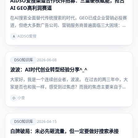
AIDSO爱搜渠道合作伙伴招募：三重硬核赋能，抢占
库
AI GEO高利润赛道
在AI搜索全面替代传统搜索的时代，GEO已成企业营销必投赛
道，但绝大多数广告公司、营销服务商普遍面临三大困境：…
AIDSO爱搜
A
爱
DSO知识库
2026-06-08
波波：AI时代创业转型经验分享^_^
DSO知识
库
大家好，我是一个连续创业者，波波。 在过去的两三年中，大
家是否也和我一样，感受到过焦虑？而我的焦虑主要来自于
原…
小查
小
爱
DSO知识库
2026-04-15
白牌破局：未必先砸流量，但一定要做好搜索承接
DSO知识
库