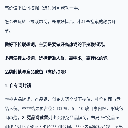
高价值下拉词挖掘（选对词 = 成功一半）
怎么去玩转下拉联想词，是做好抖音、小红书搜索的必要环
节。
做好下拉联想词，主要是要做好高热词的下拉联想词。
多用爱搜去找词，选择精准人群，高需求，高转化的词。
品牌封锁与竞品截留（高阶打法）
1. 自有词封锁
**抢占品牌词、产品词、创始人词全部下拉位，杜绝负面与竞
品入侵。****结果页占位：TOP3、5、10 放自家内容，形成包
围态势。
2. 竞品词截留
列出头部竞品品牌词，布局 **“竞品 +
测评 / 对比 / 缺点 / 平替”** 组合词。****内容客观合规，突出