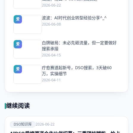
2026-06-22
波波：AI时代创业转型经验分享^_^
爱
2026-06-08
白牌破局：未必先砸流量，但一定要做好
爱
搜索承接
2026-04-15
疗愈赛道起新号，DSO搜索，3天破60
爱
万，实操细节
2026-04-11
继续阅读
爱
DSO知识库
2026-06-22
DSO知识