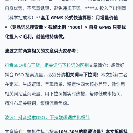
自身优势，不恶意诋毁，避免违规下架。****3. 投入产出测算
（科学控成本）**
套用 GPMS 公式快速算账：月增量价值
=（竞品词总搜索量 × 截留比例 ÷1000）× 自身 GPMS 只要优
化投入＜毛利，就值得持续做。
波波之前两篇相关的文章供大家参考：
抖音SEO核心干货，相关词与下拉词的区别
文章简介：想做好
抖音 DSO 搜索流量，必须分清
相关词
与
下拉词
！本文拆解二者
在定义、生成逻辑、呈现场景、稳定性四大核心差异，教你用
相关词挖蓝海流量、用下拉词抓实时热搜，帮你低成本拓词、
精准布局关键词，缓解流量焦虑。
波波：抖音搜索DSO，下拉联想词优化细节
文章简介：想抓住抖音搜索
10%-30%
的隐藏流量？本文拆解抖