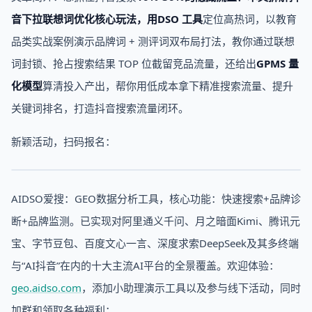
音下拉联想词优化核心玩法，用
DSO 工具
定位高热词，以教育
品类实战案例演示品牌词 + 测评词双布局打法，教你通过联想
词封锁、抢占搜索结果 TOP 位截留竞品流量，还给出
GPMS 量
化模型
算清投入产出，帮你用低成本拿下精准搜索流量、提升
关键词排名，打造抖音搜索流量闭环。
新颖活动，扫码报名：
AIDSO爱搜：GEO数据分析工具，核心功能：快速搜索+品牌诊
断+品牌监测。已实现对阿里通义千问、月之暗面Kimi、腾讯元
宝、字节豆包、百度文心一言、深度求索DeepSeek及其多终端
与“AI抖音”在内的十大主流AI平台的全景覆盖。欢迎体验：
geo.aidso.com
，添加小助理演示工具以及参与线下活动，同时
加群和领取各种福利：