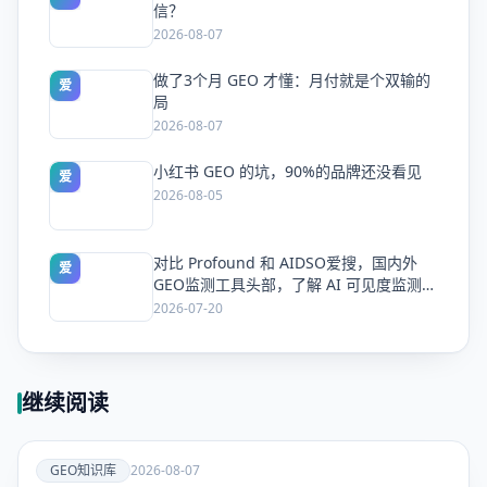
信？
2026-08-07
做了3个月 GEO 才懂：月付就是个双输的
爱
局
2026-08-07
小红书 GEO 的坑，90%的品牌还没看见
爱
2026-08-05
对比 Profound 和 AIDSO爱搜，国内外
爱
GEO监测工具头部，了解 AI 可见度监测全
方案
2026-07-20
继续阅读
爱
GEO知识库
2026-08-07