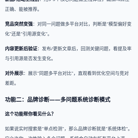
正确、能被推荐。
竞品突然变强
：对同一问题做多平台对比，判断是"模型偏好变
化"还是"引用源变化"。
内容更新后验证
：发布/更新文章后，回测关键问题，看提及率
与引用源是否发生变化。
对外展示
：展示"同题多平台对比"，直观看到优化空间与竞对
差距。
功能二：品牌诊断——多问题系统诊断模式
这个功能帮你看见什么？
如果说实时搜索是"单点检测"，那么品牌诊断就是"系统体检"。