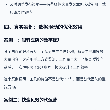
及时调整发布策略——有些媒体大量发文章但未被引用，就
应该及时调整
四、真实案例：数据驱动的优化效果
案例一：眼科医院的效率提升
某全国连锁眼科医院，团队分布在全国各地，每天生产和投放
大量内容。之前用手工方式监测，工作量巨大。了解到爱搜产
品后，一次性购买了30+账号，极大提升了工作效率。
这个案例说明：工具的价值不是替代1个人，而是替代团队的重
复劳动。
案例二：快速见效的代运营