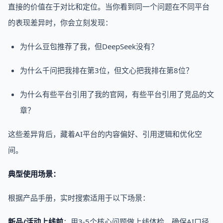
直接的价值在于对比和定位。当你看到同一个问题在不同平台
的表现差异时，你会立刻发现：
为什么豆包推荐了我，但DeepSeek没有？
为什么千问把我排在第3位，但文心把我排在第8位？
为什么有些平台引用了我的官网，有些平台引用了竞品的文
章？
这些差异背后，藏着AI平台的内容偏好、引用逻辑和优化空
间。
典型使用场景：
根据产品手册，实时搜索适用于以下场景：
新品/活动上线前
：用3-5个核心问题做上线体检，确保AI口径