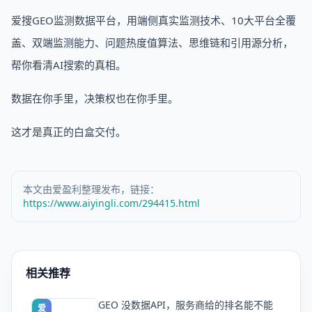
爱搜GEO监测数据平台，用端侧真实监测技术、10大平台全覆
盖、双端监测能力、问题热度值算法、思维链和引用源分析，
帮你看清AI搜索的真相。
数据在你手里，决策权也在你手里。
这才是真正的白盒交付。
本文由爱盈利整理发布，链接：
https://www.aiyingli.com/294415.html
相关推荐
GEO 没数据API，服务商给的排名能不能
爱