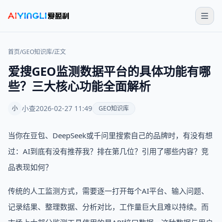
首页
/
GEO知识库
/
正文
爱搜GEO监测数据平台的具体功能有哪
些？三大核心功能全面解析
小查
2026-02-27 11:49
小
GEO知识库
当你在豆包、DeepSeek或千问里搜索自己的品牌时，有没有想
过：AI到底有没有推荐我？排在第几位？引用了哪些内容？竞
品表现如何？
传统的人工监测方式，需要逐一打开每个AI平台、输入问题、
记录结果、整理数据、分析对比，工作量巨大且难以持续。而