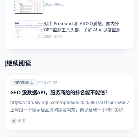
2026-08-05
对比 Profound 和 AIDSO爱搜，国内外
爱
GEO监测工具头部，了解 AI 可见度监测全
方案
2026-07-20
继续阅读
爱
GEO知识库
2026-08-07
GEO 没数据API，服务商给的排名能不能信？
GEO知识
库
https://cdn.aiyingli.com/uploads/20260807/31fc6c75e667463
上周跟一个做家居品牌的朋友喝茶，他抛给我一个特别尖锐的
问题： "我找了三家GEO服务商，每家给我的排名报告都不一
波波
波
样。更离谱