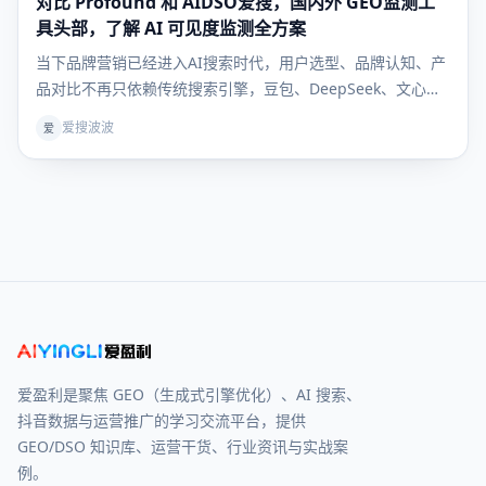
对比 Profound 和 AIDSO爱搜，国内外 GEO监测工
库
具头部，了解 AI 可见度监测全方案
当下品牌营销已经进入AI搜索时代，用户选型、品牌认知、产
品对比不再只依赖传统搜索引擎，豆包、DeepSeek、文心一
言等大模型成为用户获取决策信息的核心入口。行业术语
爱搜波波
爱
GEO（生成式引擎优化）彻底解决“如何让AI主动推荐自家品
牌”的核心痛点，但绝大多数企业卡在同一难题：GEO 优
爱盈利是聚焦 GEO（生成式引擎优化）、AI 搜索、
抖音数据与运营推广的学习交流平台，提供
GEO/DSO 知识库、运营干货、行业资讯与实战案
例。