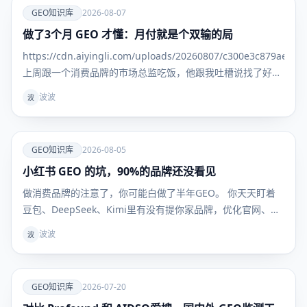
爱
GEO知识库
2026-08-07
做了3个月 GEO 才懂：月付就是个双输的局
GEO知识
库
https://cdn.aiyingli.com/uploads/20260807/c300e3c879ae469
上周跟一个消费品牌的市场总监吃饭，他跟我吐槽说找了好几
家 GEO 服务商，一上来就是季付年付，问能不能先试一个
波波
波
月，效果好
爱
GEO知识库
2026-08-05
小红书 GEO 的坑，90%的品牌还没看见
GEO知识
库
做消费品牌的注意了，你可能白做了半年GEO。 你天天盯着
豆包、DeepSeek、Kimi里有没有提你家品牌，优化官网、发
新闻稿、做百科，折腾半天——但用户真到掏钱买东西的时
波波
波
候，根本不看这些。 他们问AI："敏感肌用什么面霜不踩
雷？""300块以内的吹风机哪款最值得买？" AI给的
爱
GEO知识库
2026-07-20
GEO知识