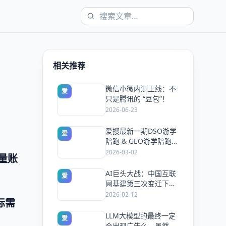
相关推荐
微信小微内测上线：不
爱
只是腾讯的 “豆包”！
2026-06-23
爱搜最新一期DSO游学
爱
陪跑 & GEO游学陪跑双
课同开，5天手把手教
2026-03-02
量账
会你抢占搜索流量
AI巨头大战：中国互联
爱
网基建第三次变迁下的
风口与机会！
2026-02-12
标需
LLM大模型的最终一定
爱
会出现广告么，虽然