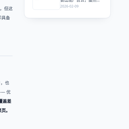
ChatGPT 已经加了广
2026-02-09
试，但这
告，但这是必然终局
么？
即具备
口，也
— 优
量覆盖差
果页。