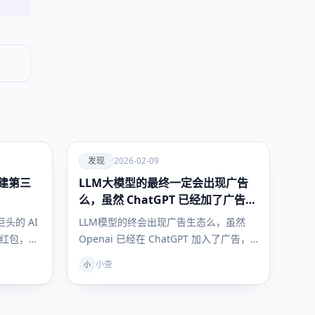
爱
发现
2026-02-09
建第三
LLM大模型的最终一定会出现广告
发现
么，虽然 ChatGPT 已经加了广告，
但这是必然终局么？
头的 AI
LLM模型的终会出现广告生态么，虽然
亿红包，千
Openai 已经在 ChatGPT 加入了广告，
但是开元模型终局非要是…
小查
小