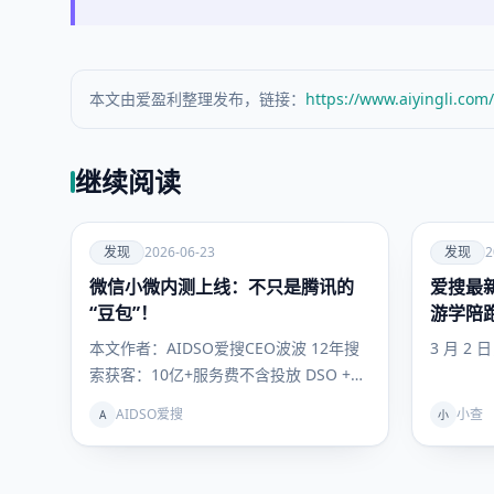
本文由爱盈利整理发布，链接：
https://www.aiyingli.com
继续阅读
爱
爱
发现
2026-06-23
发现
2
微信小微内测上线：不只是腾讯的
发现
爱搜最新
发现
“豆包”！
游学陪
你抢占
本文作者：AIDSO爱搜CEO波波 12年搜
3 月 2 
索获客：10亿+服务费不含投放 DSO +
GEO联动理论提出者…
AIDSO爱搜
小查
A
小