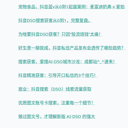
宠物食品，抖音蓝v从0到1起盘案例：麦富迪奶弗 x 爱拍
抖音DSO搜索获客从0到1，完整复盘。
为啥要抖音DSO获客？只因“投流烧钱”太痛！
好生意一聊就成，抖音私信产品发布会透传了哪些趋势？
搜索获客，爱搜AI-DSO城市沙龙：成都站^_^速来！
抖音精准获客：引导开口私信的3个技巧！
旅业：抖音搜索（DSO）线索流量获取
优质图文账号卡搜索，注重每一个细节！
做过图文号，才理解新版 AI-DSO 的强大