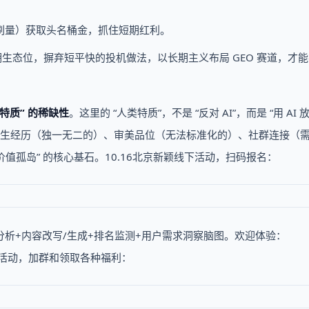
、刷量）获取头名桶金，抓住短期红利。
期生态位，摒弃短平快的投机做法，以长期主义布局 GEO 赛道，才能在
类特质” 的稀缺性
。这里的 “人类特质”，不是 “反对 AI”，而是 “用 AI 
人生经历（独一无二的）、审美品位（无法标准化的）、社群连接（
价值孤岛” 的核心基石。10.16北京新颖线下活动，扫码报名：
材分析+内容改写/生成+排名监测+用户需求洞察脑图。欢迎体验：
活动，加群和领取各种福利：