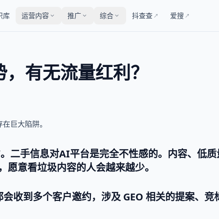
识库
运营内容
推广
综合
抖查查
爱搜
↗
↗
势，有无流量红利？
存在巨大陷阱。
戏”。二手信息对AI平台是完全不性感的。内容、低质
，愿意看垃圾内容的人会越来越少。
都会收到多个客户邀约，涉及 GEO 相关的提案、竞