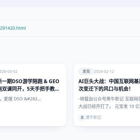
/291420.html
爱
026-03-02
发现
2026-02-12
一期DSO游学陪跑 & GEO
AI巨头大战：中国互联网基
发现
跑双课同开，5天手把手教会
次变迁下的风口与机会！
搜索流量
日，爱搜 DSO &#282…
-转载自公众号黑牛影记 互联网巨
大战已经开打了。 元宝发 10 
问拿出 30…
黑牛影记
黑