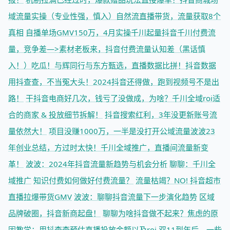
域流量实操（专业性强，慎入）
自然流直播带货，流量获取8个
真相
自播单场GMV150万，4月实操千川起量
抖音千川付费流
量，竞争差—>素材
老板来，抖音付费流量认知差（黑话慎
入！）
吃瓜！与辉同行与东方甄选，直播数据比拼！
抖音数据
用抖查查，不当冤大头！
2024抖音还得做，跑到视频号不是出
路！
干抖音电商好几次，钱亏了没做成，为啥？
千川全域roi适
合的商家 & 投放细节拆解！
抖音搜索红利，3年没更新账号流
量依然大！
项目没赚1000万，一半是没打开公域流量
波波23
年创业总结，方过时太快！
千川全域推广，直播间流量新变
革！
波波：2024年抖音流量新趋势与机会分析
聊聊：千川全
域推广
知识付费如何做好付费流量？
流量枯竭？NO! 抖音超市
直播拉爆带货GMV
波波：聊聊抖音流量下一步演化趋势
区域
品牌破圈，抖音新商起盘！
聊聊为啥抖音做不起来？焦虑的原
因
教学：用抖查查预估直播投放金额以及roi
双11到年后，一些