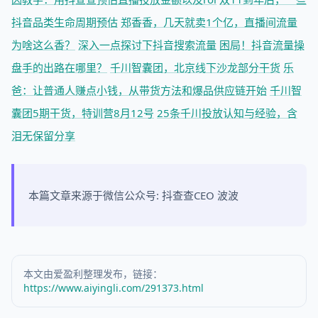
抖音品类生命周期预估
郑香香，几天就卖1个亿，直播间流量
为啥这么香？
深入一点探讨下抖音搜索流量
困局！抖音流量操
盘手的出路在哪里？
千川智囊团，北京线下沙龙部分干货
乐
爸：让普通人赚点小钱，从带货方法和爆品供应链开始
千川智
囊团5期干货，特训营8月12号
25条千川投放认知与经验，含
泪无保留分享
本篇文章来源于微信公众号: 抖查查CEO 波波
本文由爱盈利整理发布，链接：
https://www.aiyingli.com/291373.html