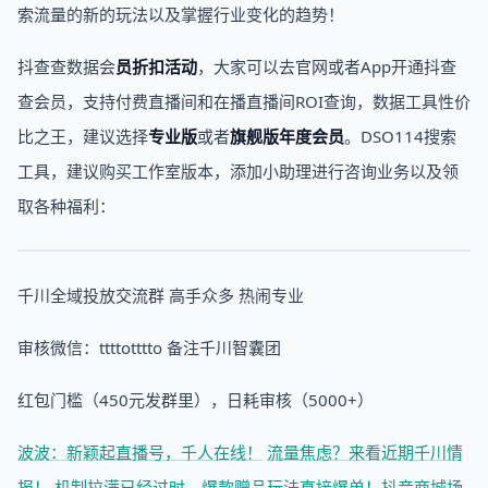
索流量的新的玩法以及掌握行业变化的趋势！
抖查查数据会
员折扣活动
，大家可以去官网或者App开通抖查
查会员，支持付费直播间和在播直播间ROI查询，数据工具性价
比之王，建议选择
专业版
或者
旗舰版年度会员
。DSO114搜索
工具，建议购买工作室版本，添加小助理进行咨询业务以及领
取各种福利：
千川全域投放交流群 高手众多 热闹专业
审核微信：ttttotttto 备注千川智囊团
红包门槛（450元发群里），日耗审核（5000+）
波波：新颖起直播号，千人在线！
流量焦虑？来看近期千川情
报！
机制拉满已经过时，爆款赠品玩法直接爆单！
抖音商城场