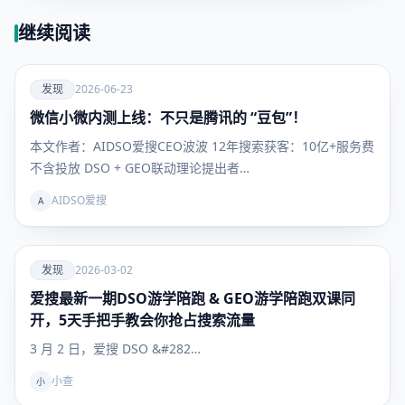
继续阅读
爱
发现
2026-06-23
微信小微内测上线：不只是腾讯的 “豆包”！
发现
本文作者：AIDSO爱搜CEO波波 12年搜索获客：10亿+服务费
不含投放 DSO + GEO联动理论提出者…
AIDSO爱搜
A
爱
发现
2026-03-02
爱搜最新一期DSO游学陪跑 & GEO游学陪跑双课同
发现
开，5天手把手教会你抢占搜索流量
3 月 2 日，爱搜 DSO &#282…
小查
小