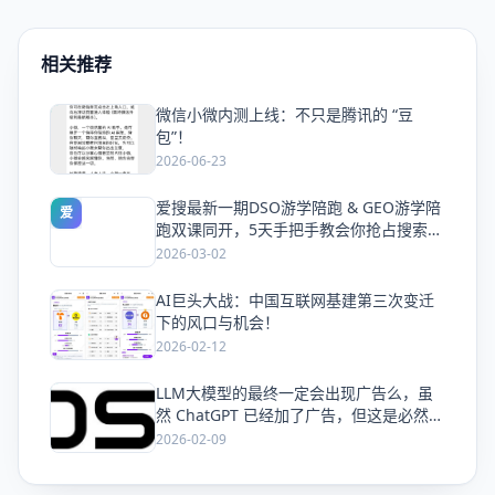
相关推荐
微信小微内测上线：不只是腾讯的 “豆
爱
包”！
2026-06-23
爱搜最新一期DSO游学陪跑 & GEO游学陪
爱
跑双课同开，5天手把手教会你抢占搜索流
量
2026-03-02
AI巨头大战：中国互联网基建第三次变迁
爱
下的风口与机会！
2026-02-12
LLM大模型的最终一定会出现广告么，虽
爱
然 ChatGPT 已经加了广告，但这是必然终
局么？
2026-02-09