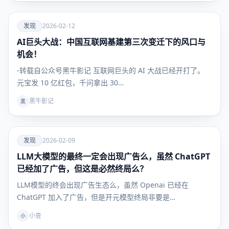
爱
发现
2026-02-12
AI巨头大战：中国互联网基建第三次变迁下的风口与
发现
机会！
-转载自公众号黑牛影记 互联网巨头的 AI 大战已经开打了。
元宝发 10 亿红包，千问拿出 30…
黑牛影记
黑
爱
发现
2026-02-09
LLM大模型的最终一定会出现广告么，虽然 ChatGPT
发现
已经加了广告，但这是必然终局么？
LLM模型的终会出现广告生态么，虽然 Openai 已经在
ChatGPT 加入了广告，但是开元模型终局非要是…
小查
小