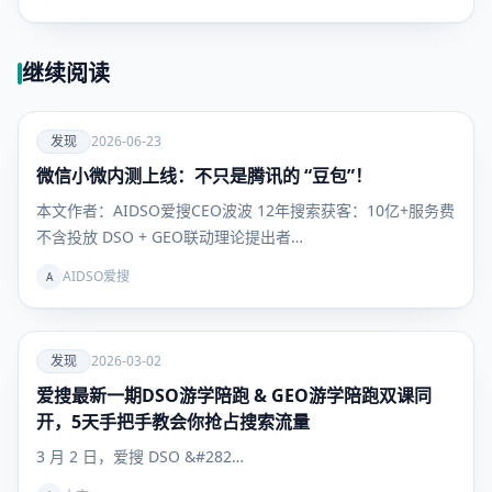
继续阅读
爱
发现
2026-06-23
微信小微内测上线：不只是腾讯的 “豆包”！
发现
本文作者：AIDSO爱搜CEO波波 12年搜索获客：10亿+服务费
不含投放 DSO + GEO联动理论提出者…
AIDSO爱搜
A
爱
发现
2026-03-02
爱搜最新一期DSO游学陪跑 & GEO游学陪跑双课同
发现
开，5天手把手教会你抢占搜索流量
3 月 2 日，爱搜 DSO &#282…