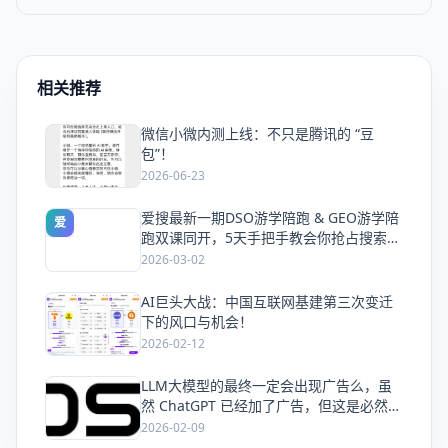
相关推荐
微信小微内测上线：不只是腾讯的 “豆
爱
包”！
2026-06-23
爱搜最新一期DSO游学陪跑 & GEO游学陪
爱
跑双课同开，5天手把手教会你抢占搜索流
量
2026-03-02
AI巨头大战：中国互联网基建第三次变迁
爱
下的风口与机会！
2026-02-12
LLM大模型的最终一定会出现广告么，虽
爱
然 ChatGPT 已经加了广告，但这是必然终
局么？
2026-02-09