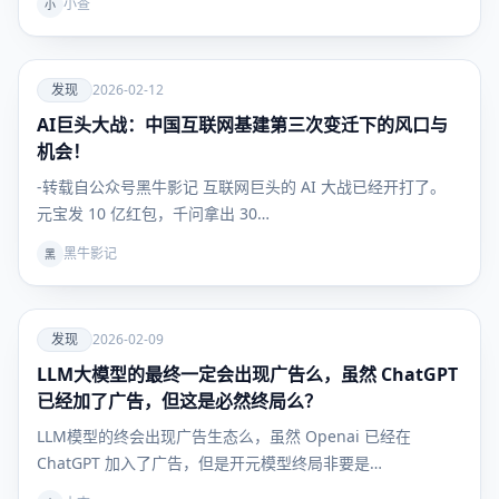
小查
小
爱
发现
2026-02-12
AI巨头大战：中国互联网基建第三次变迁下的风口与
发现
机会！
-转载自公众号黑牛影记 互联网巨头的 AI 大战已经开打了。
元宝发 10 亿红包，千问拿出 30…
黑牛影记
黑
爱
发现
2026-02-09
LLM大模型的最终一定会出现广告么，虽然 ChatGPT
发现
已经加了广告，但这是必然终局么？
LLM模型的终会出现广告生态么，虽然 Openai 已经在
ChatGPT 加入了广告，但是开元模型终局非要是…