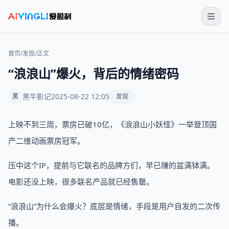
首页
/
发现
/
正文
“浪浪山”爆火，背后的情绪密码
黑牛影记
2025-08-22 12:05
黑
发现
上映不到三周，票房已破10亿，《浪浪山小妖怪》一举登顶国
产二维动画票房冠军。
压中这个IP，提前与它联名的品牌方们，早已赚的盆满钵满。
电影还没上映，很多联名产品就已经售罄。
“浪浪山”为什么会爆火？底层是情绪，手段是用户自发的二次传
播。