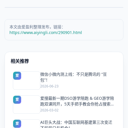
本文由爱盈利整理发布，链接：
https://www.aiyingli.com/290901.html
相关推荐
微信小微内测上线：不只是腾讯的 “豆
爱
包”！
2026-06-23
爱搜最新一期DSO游学陪跑 & GEO游学陪
爱
跑双课同开，5天手把手教会你抢占搜索流
量
2026-03-02
AI巨头大战：中国互联网基建第三次变迁
爱
下的风口与机会！