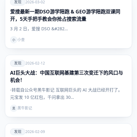
爱
发现
2026-03-02
爱搜最新一期DSO游学陪跑 & GEO游学陪跑双课同
发现
开，5天手把手教会你抢占搜索流量
3 月 2 日，爱搜 DSO &#282…
小查
小
爱
发现
2026-02-12
AI巨头大战：中国互联网基建第三次变迁下的风口与
发现
机会！
-转载自公众号黑牛影记 互联网巨头的 AI 大战已经开打了。
元宝发 10 亿红包，千问拿出 30…
黑牛影记
黑
爱
发现
2026-02-09