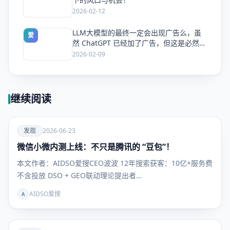
2026-02-12
LLM大模型的最终一定会出现广告么，虽
爱
然 ChatGPT 已经加了广告，但这是必然终
局么？
2026-02-09
继续阅读
爱
发现
2026-06-23
微信小微内测上线：不只是腾讯的 “豆包”！
发现
本文作者：AIDSO爱搜CEO波波 12年搜索获客：10亿+服务费
不含投放 DSO + GEO联动理论提出者…
AIDSO爱搜
A