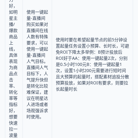
好，
如明
使用一键起
星主
量-直播间
播/
购买如果对
爆款
直播间在线
商品
人数有特殊
使用时要在希望起量节点的前5分钟设
上
要求，可以
置起量任务设置小预算、长时长，可避
线，
使用一键起
免ROI下降太多举例：B预计投放后
具体
量-直播间
ROI好于AA：使用一键起量2次，分别
表现
人气目标。
是0.5小时100元B：使用一键起量1
为商
直播间人气
次，设置1小时200元需要进行短时间
品点
目标下，人
且大预算的起量时，搭配素材追投分散
击
气提升快但
预算投放，如果对ROI有要求，则要拉
率、
是转化比较
长起量时长
转化
难保证，建
率等
议在明星达
指标
人进场或者
好，
场观强诉求
想要
时使用。
快速
拉一
波量