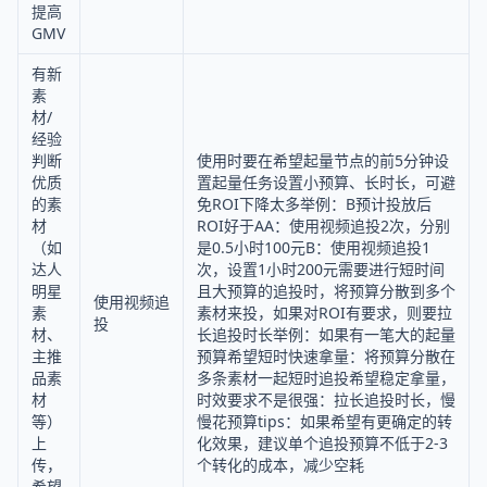
提高
GMV
有新
素
材/
经验
判断
使用时要在希望起量节点的前5分钟设
优质
置起量任务设置小预算、长时长，可避
的素
免ROI下降太多举例：B预计投放后
材
ROI好于AA：使用视频追投2次，分别
（如
是0.5小时100元B：使用视频追投1
达人
次，设置1小时200元需要进行短时间
明星
且大预算的追投时，将预算分散到多个
使用视频追
素
素材来投，如果对ROI有要求，则要拉
投
材、
长追投时长举例：如果有一笔大的起量
主推
预算希望短时快速拿量：将预算分散在
品素
多条素材一起短时追投希望稳定拿量，
材
时效要求不是很强：拉长追投时长，慢
等）
慢花预算tips：如果希望有更确定的转
上
化效果，建议单个追投预算不低于2-3
传，
个转化的成本，减少空耗
希望