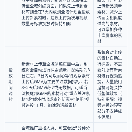
传至全域创编页面，如果先上传到素
上传新品跑量
材库则要在3天内放到全域计划里投放
素材；减少上
上传新素材时，建议上传频次与视频
传画面相似度
数量与标准投放时保持相似
过高的素材，
可以增加多种
丰富脚本的素
材
系统会对上传
的素材自动进
新素材上传至全域创编页面中后，系
行探索，不需
投
统将会自动进行探索跑量，探索期为3
要对所有新素
放
日左右，3日内可以耐心等待观察素材
材进行视频追
期
上传后GMV为主要关注数据指标，若
投，大量使用
间
3~5天后GMV较少或无数据，可适当
追投可能会拉
调
汰换尾部GMV的素材可对“重点关注素
低整体效果（
控
材”或“额外付出成本的新素材”使用“视
特别提醒：视
频追投”工具，加速激活新素材
频追投的预算
部分不支持成
本保障）
全域推广直播大屏：可查看近5分钟分