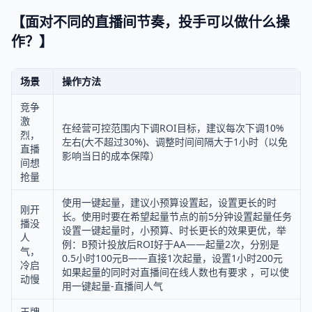
【面对不同的直播间节奏，投手可以做什么操
作？】
场景
操作方法
竞争
激
在经营可控范围内下调ROI目标，建议每次下调10%
烈，
左右(大不超过30%)、调整时间间隔大于1小时（以免
直播
影响当日的成本保障）
间想
抢量
使用一键起量，建议小预算设置起，设置更长的时
刚开
长。使用时要在希望起量节点的前5分钟设置起量任务
播没
设置一键起量时，小预算、时长更长的效果更优，举
人
例：B预计投放后ROI好于AA——起量2次，分别是
气，
0.5小时100元B——直接1次起量，设置1小时200元
冷启
如果起量的同时对直播间在线人数也有要求 ，可以使
动慢
用一键起量-直播间人气
王牌