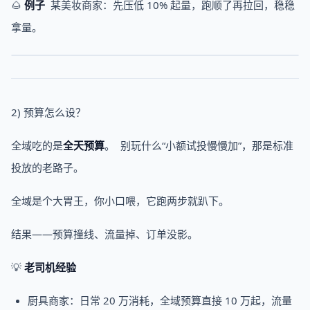
🌰
例子
某美妆商家：先压低 10% 起量，跑顺了再拉回，稳稳
拿量。
2) 预算怎么设？
全域吃的是
全天预算
。 别玩什么“小额试投慢慢加”，那是标准
投放的老路子。
全域是个大胃王，你小口喂，它跑两步就趴下。
结果——预算撞线、流量掉、订单没影。
💡
老司机经验
厨具商家：日常 20 万消耗，全域预算直接 10 万起，流量