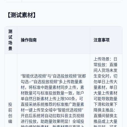
【测试素材】
测
试
操作指南
注意事项
场
景
上传场景：日
常投放：直播
间人货场未发
“智能优选视频”与“自选投放视频”就都
生变化时，切
勾选✅“自选投放视频”多上传跑量素
勿单日上传大
材，将标准中跑量素材同步上传，素
量素材，单日
材数量可与标准投放数量一致，账户
大量上传素材
单自然日新素材上传上限500条，可
可能导致跑量
投
直接采纳系统推荐的标准推广跑量素
下滑和效果下
前
材一键上传至全域中“智能优选视频”
降换主推品：
创
开启后系统将自动拉取抖音主页视频
直播间替换主
编
进行投放，助跑量效果明显！全域投
推品或上大量
放中增加新素材，新素材建议直接上
新品时，可多