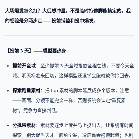
大场爆发怎么打？
大促想冲量，不是临时抱佛脚能搞定的。我
的经验是分两步走——
投前铺垫
和
投中爆发
。
【投前 3 天】——模型要热身
提前开全域
：至少提前 3 天全域投放全程在线，不要今天全
域、明天标准来回切，这样模型还没学会跑就被你拎回去。
探索跑量素材
：把 top 素材的脚本延展成多个版本，注意
——画面、分镜不能完全一样，否则系统会认定“重复素
材”，竞争力直接判低。
分批喂素材
：素材要逐步上传并马上投出去，让系统有时间
探索。别大促当天才一股脑全塞，冷启动会拖慢起量；也别