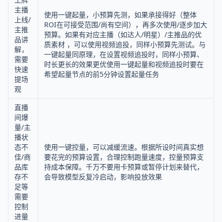
主播
使用一键起量，小预算先测，如果承接得好（整体
上线/
ROI在可接受范围/尚有空间），再多次使用/逐步加大
主推
预算。如果有对应主播（如达人/明星）/主推品的优
品讲
质素材 ，可以使用视频追投，同样小预算先测试。与
解，
一键起量同原理，在设置视频追投时，同样小预算、
需要
时长更长的效果更优使用一键起量和视频追投时要在
快速
希望起量节点的前5分钟设置起量任务
提场
观
直播
间爆
量/主
播状
态不
使用一键控量，可以减缓流速。根据所设时间真实想
佳/商
要花完的预算设置，合理控制跑量速度，控量预算支
品库
持成本保障。千万不要用卡预算或暂停计划来替代，
存不
会导致模型反复冷启动，影响投放效果
足等
需要
控制
进量