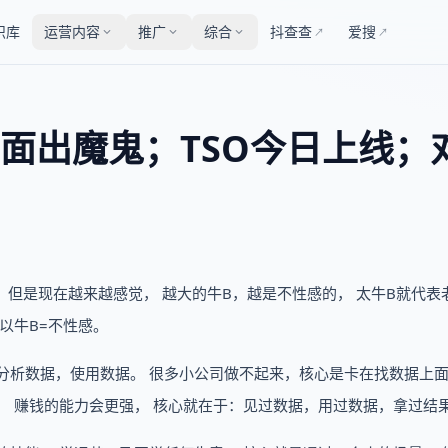
识库
运营内容
推广
综合
抖查查
爱搜
↗
↗
面出魔鬼；TSO今日上线；
不多， 但是现在越来越感觉， 越大的牛B，越是不性感的， 太牛B就代表
以牛B=不性感。
据，分析数据，使用数据。 很多小公司做不起来，核心是卡在找数据上面
， 赚钱的能力会更强， 核心就在于：见过数据，用过数据，拿过结