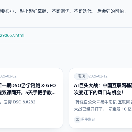
需要很小， 越小越好掌握， 不断调优，不断迭代， 后会强的可怕。
/290667.html
爱
026-03-02
发现
2026-02-12
一期DSO游学陪跑 & GEO
AI巨头大战：中国互联网基
发现
跑双课同开，5天手把手教会
次变迁下的风口与机会！
搜索流量
日，爱搜 DSO &#282…
-转载自公众号黑牛影记 互联网巨
大战已经开打了。 元宝发 10 
问拿出 30…
黑牛影记
黑