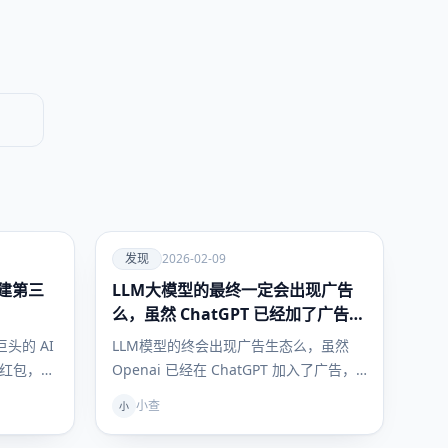
爱
发现
2026-02-09
建第三
LLM大模型的最终一定会出现广告
发现
么，虽然 ChatGPT 已经加了广告，
但这是必然终局么？
头的 AI
LLM模型的终会出现广告生态么，虽然
亿红包，千
Openai 已经在 ChatGPT 加入了广告，
但是开元模型终局非要是…
小查
小