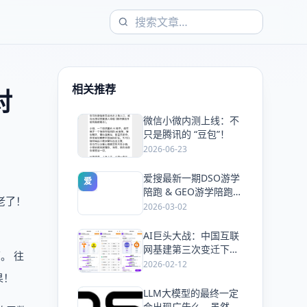
相关推荐
对
微信小微内测上线：不
爱
只是腾讯的 “豆包”！
2026-06-23
爱搜最新一期DSO游学
爱
陪跑 & GEO游学陪跑双
老了！
课同开，5天手把手教
2026-03-02
会你抢占搜索流量
AI巨头大战：中国互联
爱
网基建第三次变迁下的
。 往
风口与机会！
2026-02-12
果！
LLM大模型的最终一定
爱
会出现广告么，虽然