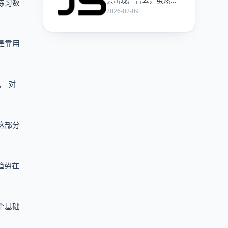
练习数
ChatGPT 已经加了广
2026-02-09
告，但这是必然终局
么？
是靠用
， 对
这部分
趋势在
个基础