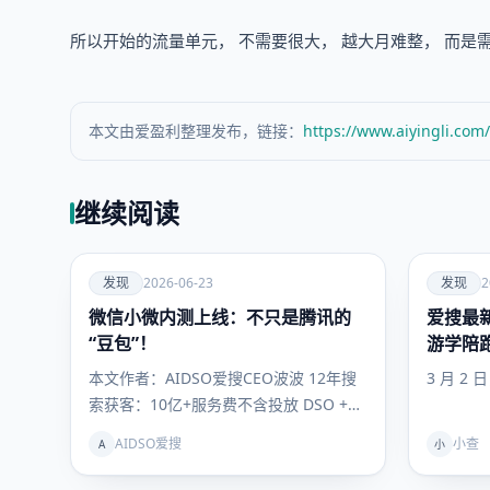
所以开始的流量单元， 不需要很大， 越大月难整， 而是
本文由爱盈利整理发布，链接：
https://www.aiyingli.com
继续阅读
爱
爱
发现
2026-06-23
发现
2
微信小微内测上线：不只是腾讯的
发现
爱搜最新
发现
“豆包”！
游学陪
你抢占
本文作者：AIDSO爱搜CEO波波 12年搜
3 月 2 
索获客：10亿+服务费不含投放 DSO +
GEO联动理论提出者…
AIDSO爱搜
小查
A
小