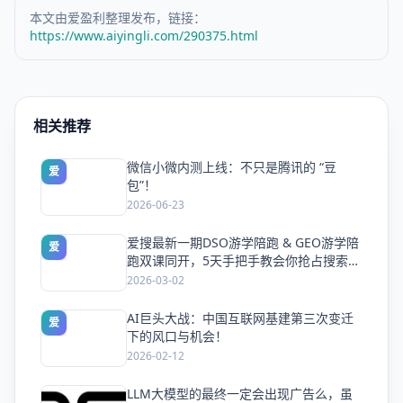
本文由爱盈利整理发布，链接：
https://www.aiyingli.com/290375.html
相关推荐
微信小微内测上线：不只是腾讯的 “豆
爱
包”！
2026-06-23
爱搜最新一期DSO游学陪跑 & GEO游学陪
爱
跑双课同开，5天手把手教会你抢占搜索流
量
2026-03-02
AI巨头大战：中国互联网基建第三次变迁
爱
下的风口与机会！
2026-02-12
LLM大模型的最终一定会出现广告么，虽
爱