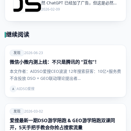
然 ChatGPT 已经加了广告，但这是必然终
局么？
2026-02-09
继续阅读
爱
发现
2026-06-23
微信小微内测上线：不只是腾讯的 “豆包”！
发现
本文作者：AIDSO爱搜CEO波波 12年搜索获客：10亿+服务费
不含投放 DSO + GEO联动理论提出者…
AIDSO爱搜
A
爱
发现
2026-03-02
爱搜最新一期DSO游学陪跑 & GEO游学陪跑双课同
发现
开，5天手把手教会你抢占搜索流量