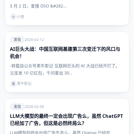
3 月 2 日，爱搜 DSO &#282…
小查
小
爱
发现
2026-02-12
AI巨头大战：中国互联网基建第三次变迁下的风口与
发现
机会！
-转载自公众号黑牛影记 互联网巨头的 AI 大战已经开打了。
元宝发 10 亿红包，千问拿出 30…
黑牛影记
黑
爱
发现
2026-02-09
LLM大模型的最终一定会出现广告么，虽然 ChatGPT
发现
已经加了广告，但这是必然终局么？
LLM模型的终会出现广告生态么，虽然 Openai 已经在