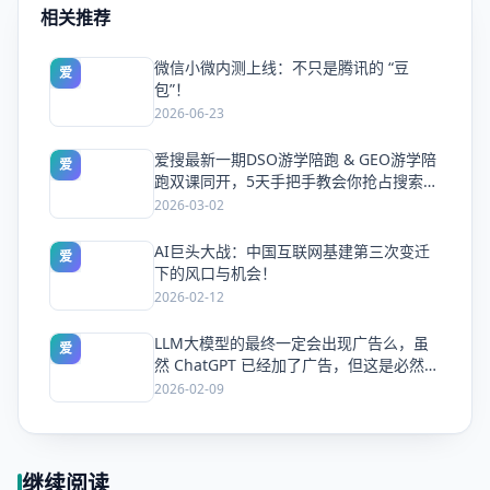
相关推荐
微信小微内测上线：不只是腾讯的 “豆
爱
包”！
2026-06-23
爱搜最新一期DSO游学陪跑 & GEO游学陪
爱
跑双课同开，5天手把手教会你抢占搜索流
量
2026-03-02
AI巨头大战：中国互联网基建第三次变迁
爱
下的风口与机会！
2026-02-12
LLM大模型的最终一定会出现广告么，虽
爱
然 ChatGPT 已经加了广告，但这是必然终
局么？
2026-02-09
继续阅读