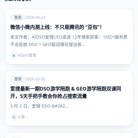
爱
发现
2026-06-23
微信小微内测上线：不只是腾讯的 “豆包”！
发现
本文作者：AIDSO爱搜CEO波波 12年搜索获客：10亿+服务费
不含投放 DSO + GEO联动理论提出者…
AIDSO爱搜
A
爱
发现
2026-03-02
爱搜最新一期DSO游学陪跑 & GEO游学陪跑双课同
发现
开，5天手把手教会你抢占搜索流量
3 月 2 日，爱搜 DSO &#282…
小查
小