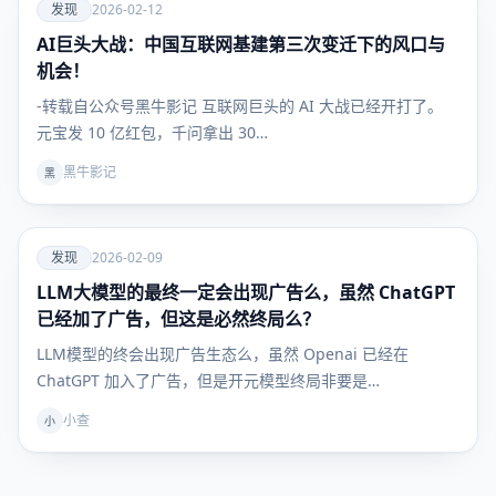
爱
发现
2026-02-12
AI巨头大战：中国互联网基建第三次变迁下的风口与
发现
机会！
-转载自公众号黑牛影记 互联网巨头的 AI 大战已经开打了。
元宝发 10 亿红包，千问拿出 30…
黑牛影记
黑
爱
发现
2026-02-09
LLM大模型的最终一定会出现广告么，虽然 ChatGPT
发现
已经加了广告，但这是必然终局么？
LLM模型的终会出现广告生态么，虽然 Openai 已经在
ChatGPT 加入了广告，但是开元模型终局非要是…
小查
小