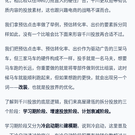
化，相比较以往feed刀抢直入的硬性广告，千川更欢迎带有优
质内容的投放素材，这也跟兴趣电商的战略不谋而合。
我们拿预估点击率做了举例，预估转化率、出价的要素拆分同
样如此，没有一个比喻会比下面来形容千川投放再合适不过。
我们把预估点击率、预估转化率、出价作为驱动广告的三架马
车，但三家马车的硬件构成不一样，投手就是一名马夫，想要
马车跑的长远，你重要做的就是将零部件做到优比组装，这时
候马车就能顺利跑起来，但如果想跑的更快，就会出现另一个
词——
改装
，也就是投放界的优化。
了解到千川投放的底层逻辑，我们来高屋建瓴的拆分投放的三
个阶段：
学习期阶段、增速投放阶段、计划衰减阶段。
学习期阶段又分为
冷启动期
和
建模期
，说到冷启动，这里普及