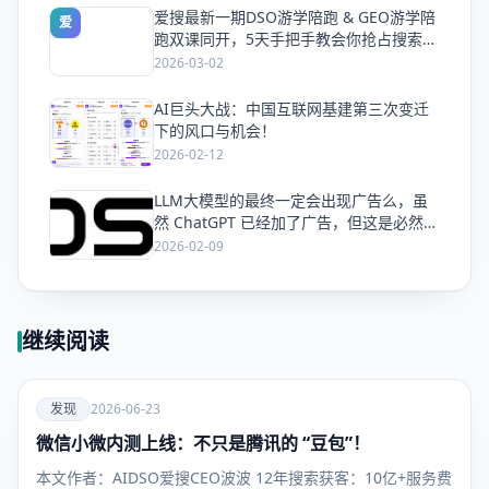
爱搜最新一期DSO游学陪跑 & GEO游学陪
爱
跑双课同开，5天手把手教会你抢占搜索流
量
2026-03-02
AI巨头大战：中国互联网基建第三次变迁
爱
下的风口与机会！
2026-02-12
LLM大模型的最终一定会出现广告么，虽
爱
然 ChatGPT 已经加了广告，但这是必然终
局么？
2026-02-09
继续阅读
爱
发现
2026-06-23
微信小微内测上线：不只是腾讯的 “豆包”！
发现
本文作者：AIDSO爱搜CEO波波 12年搜索获客：10亿+服务费