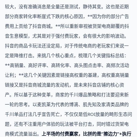
较大，没有准确消息是全量还是测试，静待其变。这也是近期
部分商家转化率断崖式下跌的核心原因，**因为你的部分广告
费用上贡给了抖音商城。**所以重新审视被货架电商颠覆的抖
音生意模型，尤其是对于强付费玩家，会有很大的影响波动。
抖音的商品卡玩法还没定局，对于传统电商的老玩家们来说一
定是降维打击。来挑几个核心重点，梳理几个关键指标总结：
**高销量、高好评率、高转化率、高头图点击率、高频次活动
让利；**这几个关键因素是链接高权重的基建，高权重高销量
链接又是抖音商城流量的发动机，是未来抖音店铺的核心资
产。所以基于这种变革，商家的千川爆品策略和打法要迎来新
一轮的思考。‍‍‍‍‍‍‍‍‍‍‍‍‍‍‍‍‍‍‍‍‍‍‍‍‍‍‍‍‍‍‍‍‍‍‍‍以麦凯莱为代表的博滴、肌先知及家清类品牌的
千川单品打法几乎宣告死亡，不仅仅是低ROI放量的畸形生态问
题，还有不注重用户体验的玩法被平台打击，同时错过货架电
商模式流量溢出。
上半场的付费赢家，比拼的是“擦边力”+执行