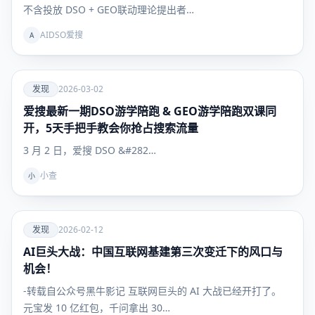
不含投放 DSO + GEO联动理论提出者…
AIDSO爱搜
A
爱
发现
2026-03-02
爱搜最新一期DSO游学陪跑 & GEO游学陪跑双课同
发现
开，5天手把手教会你抢占搜索流量
3 月 2 日，爱搜 DSO &#282…
小查
小
爱
发现
2026-02-12
AI巨头大战：中国互联网基建第三次变迁下的风口与
发现
机会！
-转载自公众号黑牛影记 互联网巨头的 AI 大战已经开打了。
元宝发 10 亿红包，千问拿出 30…