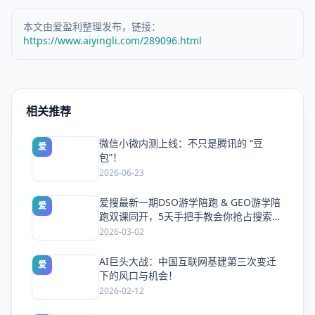
本文由爱盈利整理发布，链接：
https://www.aiyingli.com/289096.html
相关推荐
微信小微内测上线：不只是腾讯的 “豆
爱
包”！
2026-06-23
爱搜最新一期DSO游学陪跑 & GEO游学陪
爱
跑双课同开，5天手把手教会你抢占搜索流
量
2026-03-02
AI巨头大战：中国互联网基建第三次变迁
爱
下的风口与机会！
2026-02-12