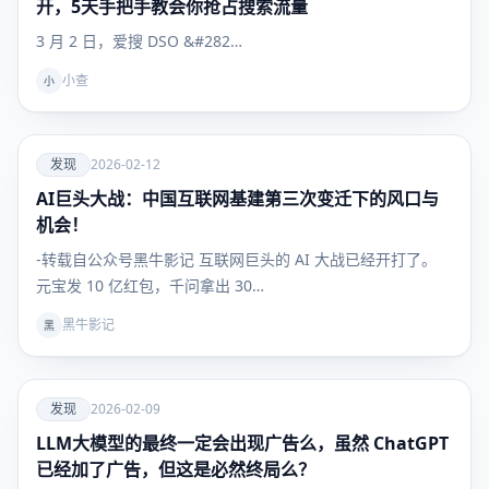
开，5天手把手教会你抢占搜索流量
3 月 2 日，爱搜 DSO &#282…
小查
小
爱
发现
2026-02-12
AI巨头大战：中国互联网基建第三次变迁下的风口与
发现
机会！
-转载自公众号黑牛影记 互联网巨头的 AI 大战已经开打了。
元宝发 10 亿红包，千问拿出 30…
黑牛影记
黑
爱
发现
2026-02-09
LLM大模型的最终一定会出现广告么，虽然 ChatGPT
发现
已经加了广告，但这是必然终局么？