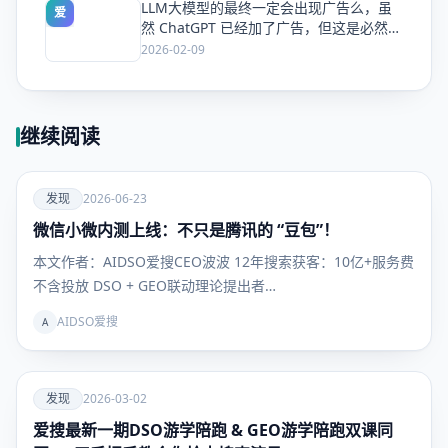
LLM大模型的最终一定会出现广告么，虽
爱
然 ChatGPT 已经加了广告，但这是必然终
局么？
2026-02-09
继续阅读
爱
发现
2026-06-23
微信小微内测上线：不只是腾讯的 “豆包”！
发现
本文作者：AIDSO爱搜CEO波波 12年搜索获客：10亿+服务费
不含投放 DSO + GEO联动理论提出者…
AIDSO爱搜
A
爱
发现
2026-03-02
爱搜最新一期DSO游学陪跑 & GEO游学陪跑双课同
发现