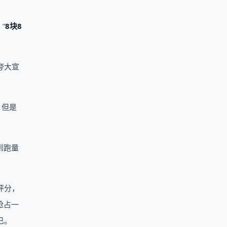
、“
8块8
夸大宣
，但是
到跑量
评分，
抢占一
已。