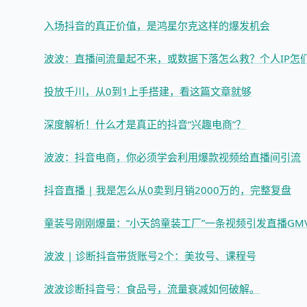
入场抖音的真正价值，是鸿星尔克这样的爆发机会
波波：直播间流量起不来，或数据下落怎么救？个人IP怎
投放千川，从0到1上手搭建，看这篇文章就够
深度解析！什么才是真正的抖音“兴趣电商”？
波波：抖音电商，你必须学会利用爆款视频给直播间引流
抖音直播 | 我是怎么从0卖到月销2000万的，完整复盘
童装号刚刚爆量：“小天鸽童装工厂”一条视频引发直播GM
波波 | 诊断抖音带货账号2个：美妆号、课程号
波波诊断抖音号：食品号，流量衰减如何破解。