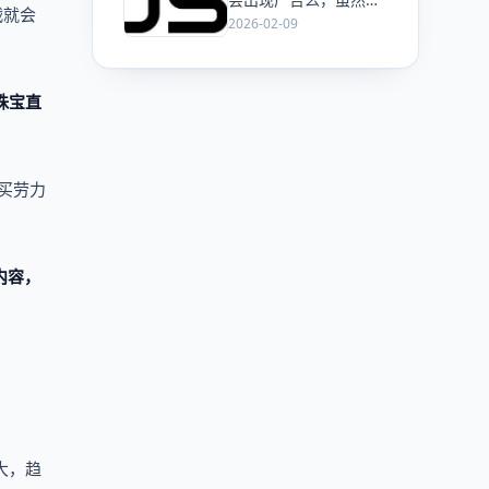
战就会
ChatGPT 已经加了广
2026-02-09
告，但这是必然终局
么？
珠宝直
买劳力
内容，
。
大，趋