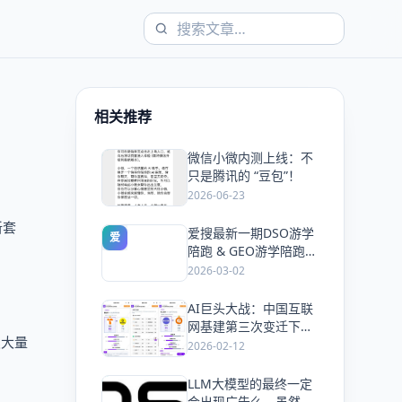
相关推荐
微信小微内测上线：不
爱
只是腾讯的 “豆包”！
2026-06-23
新套
爱搜最新一期DSO游学
爱
陪跑 & GEO游学陪跑双
课同开，5天手把手教
2026-03-02
会你抢占搜索流量
AI巨头大战：中国互联
爱
网基建第三次变迁下的
类大量
风口与机会！
2026-02-12
LLM大模型的最终一定
爱
会出现广告么，虽然