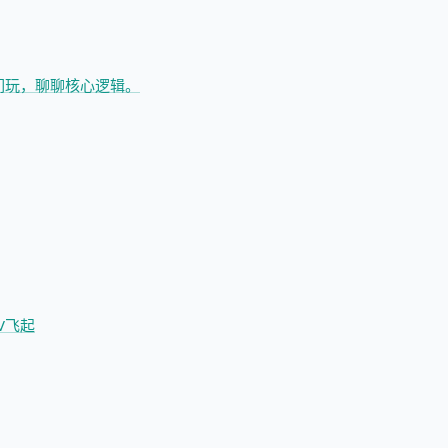
们玩，聊聊核心逻辑。
V飞起