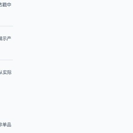
达戳中
展示产
从实际
。
非单品