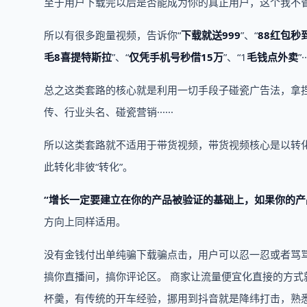
至于用户下载完以后是否能成为你的真正用户，这个我不
所以有很多跑量视频，告诉你“
下载就送999
”、“
88红包秒
毛8喜提特斯拉
”、“
仅凭手机号秒借15万
”、“1
毛钱点外卖
”··
总之这类套路的核心就是利用一切手段子碰瓷广告法，拿
传、行业头名、碰瓷营销······
所以这类套路就不适用于带货视频，带货视频核心是以转化
此转化非彼“转化”。
“增长一定要建立在你的产品被验证的基础上，如果你的产
方向上同样适用。
没有金钱付出单纯骗下载骗点击，用户可以忍一忍或者骂
搞你直播间，搞你评论区。 商家让流量便宜化直接的方式
杯羹，有传统的开车经验，挪用到抖音就是降纬打击，熟