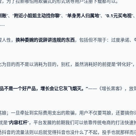
管，为了拉新哪怕用欺骗式的形式诱导用户注册下载都可以。
到账
”、“
附近小姐姐主动找你聊
”、“
单身男人归属地
”、“
0.1元买电视
”
····
捏人性，
换种委婉的说辞讲违规的东西
，包括但不限于：过度承诺、
为目的而不是以消耗为目的，别杠，虽然消耗好的前提是“转化好”
品不是一个好产品，增长会让它灰飞烟灭。”
——《增长黑客》，放
骂娘；一旦牵扯到实际费用支出的欺骗，用户不仅要骂娘，还要搞你
就是“
内容杠杆
”，平台发展的前期我们可以依靠传统电商的打法快速
悉抖音的流量法则以后就觉得抖音也没什么了不起，投手也就那样而