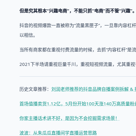
但是究其根本“兴趣电商”，不能只抓“电商”而不管“兴趣”
抖音的视频爆款一直被称为“流量黑匣子”，一旦靠内容杠
以相信。
当所有商家都在重视付费流量的时候，去抓“内容杠杆”是
2021下半场请重视巨量千川，重视短视频流量，尤其重
历史文章推荐：
刘润老师推荐的抖音品牌自播案例拆解 &
首场值播卖货1.12亿，5月份开始100天涨140万高质量
你家主播话术讲不好，是因为不会挖掘需求场景！
波波：从朱瓜瓜直播间学直播运营思路