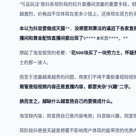
“亏品玩法”是抖系现阶段的拉升直播间流量的重要手段，
越激烈，价格战不仅体现在卖多少钱上，还体现在双方的
本以为抖音要做成天猫
**，
没想要到算法的逼迫下各家直播
播间和黄金配饰直播间都出现了
9****.
9
米款****。**
想起了淘宝假货的老梗：“
花500块买了一块劳力士，怀疑
士的那一波人。
而至于流量越来越贵的问题，商家们不得不重新重视短视
甭管是短视频内容还是直播内容，都要夹杂“兴趣”二字。
换而言之，越缺什么越宣扬自己的要做成什么。
淘宝缺内容，则宣扬自己是内容电商；抖音缺兴趣，则宣
现阶段抖爸爸无疑是想要不影响用户体现的能带货的优质