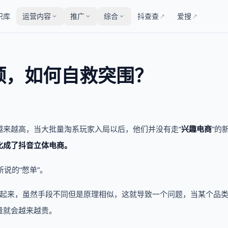
识库
运营内容
推广
综合
抖查查
爱搜
↗
↗
颈，如何自救突围？
越来越高，当大批量淘系玩家入局以后，他们并没有走“
兴趣电商
”的
化成了抖音立体电商。
所说的“憋单”。
做起来，虽然手段不同但是原理相似，这就导致一个问题，当某个品
量就会越来越贵。