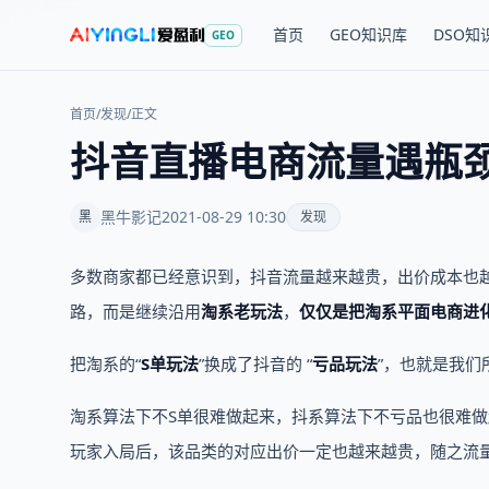
首页
GEO知识库
DSO知
GEO
首页
/
发现
/
正文
抖音直播电商流量遇瓶
黑牛影记
2021-08-29 10:30
黑
发现
多数商家都已经意识到，抖音流量越来越贵，出价成本也
路，而是继续沿用
淘系老玩法
，
仅仅是把淘系平面电商进
把淘系的“
S单玩法
”换成了抖音的 “
亏品玩法
”，也就是我们
淘系算法下不S单很难做起来，抖系算法下不亏品也很难
玩家入局后，该品类的对应出价一定也越来越贵，随之流