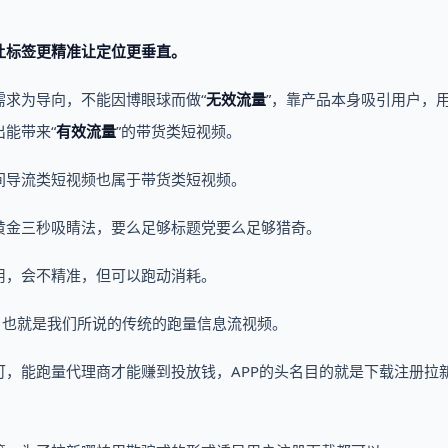
让标签更精准让定位更垂直。
求为导向，不能因博眼球而做“
无效流量
”，靠产品本身吸引用户，
能带来“
有效流量
”的带货类短视频。
间导流类短视频也属于带货类短视频。
黄金三秒吸睛法，要么足够标题党要么足够猎奇。
用，会不精准，但可以跑动消耗。
，也就是我们所说的传统的跑量信息流视频。
，能跑量代理商才能赚到投放钱，APP的头名目的就是下载注册拉
。