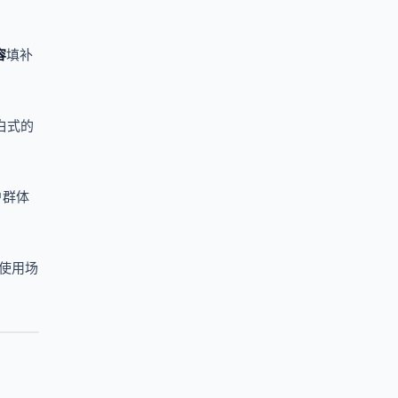
容
填补
白式的
户群体
使用场