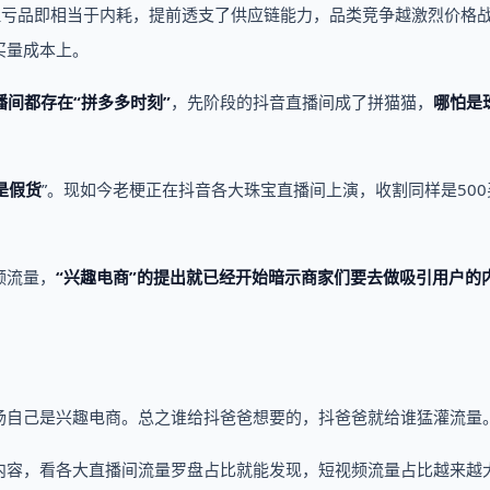
但亏品即相当于内耗，提前透支了供应链能力，品类竞争越激烈价格
买量成本上。
间都存在“拼多多时刻”
，先阶段的抖音直播间成了拼猫猫，
哪怕是
是假货
”。现如今老梗正在抖音各大珠宝直播间上演，收割同样是500
频流量，
“兴趣电商”的提出就已经开始暗示商家们要去做吸引用户的
扬自己是兴趣电商。总之谁给抖爸爸想要的，抖爸爸就给谁猛灌流量
内容，看各大直播间流量罗盘占比就能发现，短视频流量占比越来越