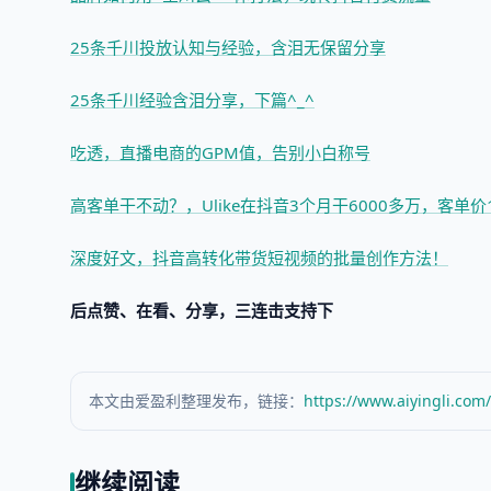
25条千川投放认知与经验，含泪无保留分享
25条千川经验含泪分享，下篇^_^
吃透，直播电商的GPM值，告别小白称号
高客单干不动？，Ulike在抖音3个月干6000多万，客单价1
深度好文，抖音高转化带货短视频的批量创作方法！
后点赞、在看、分享，三连击支持下
本文由爱盈利整理发布，链接：
https://www.aiyingli.com
继续阅读