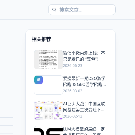
相关推荐
微信小微内测上线：不
爱
只是腾讯的 “豆包”！
2026-06-23
爱搜最新一期DSO游学
爱
陪跑 & GEO游学陪跑双
课同开，5天手把手教
2026-03-02
会你抢占搜索流量
AI巨头大战：中国互联
爱
网基建第三次变迁下的
风口与机会！
2026-02-12
LLM大模型的最终一定
爱
会出现广告么，虽然