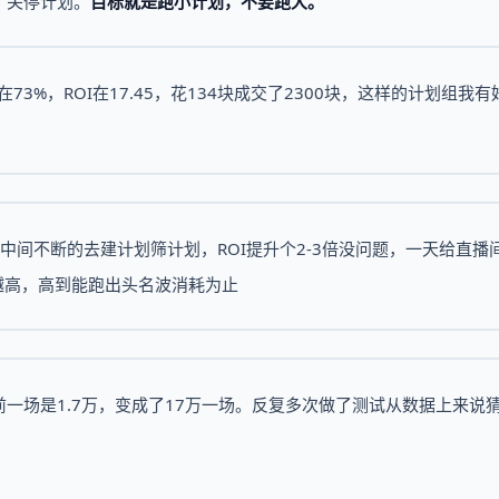
，关停计划。
目标就是跑小计划，不要跑大。
3%，ROI在17.45，花134块成交了2300块，这样的计划组我有
组，中间不断的去建计划筛计划，ROI提升个2-3倍没问题，一天给直播
也越高，高到能跑出头名波消耗为止
一场是1.7万，变成了17万一场。反复多次做了测试从数据上来说