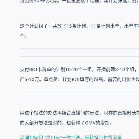
过出价50%的关停。一直重复这个过程，建计划筛选计划
这个计划组了一共放了15条计划，11条计划出单，出单率在7
个。
支付ROI卡首单的计划10-20个一组，开播前建8-10个
产5-10万。重点是：计划ROI填写的越高，需要的出价
用这个投法的办法再结合直播间的玩法，同样的直播时长前
的大部分想法是对的，也获得了GMV的增加。
品牌如何用 “星川云”一体打法，玩转抖音付费流量