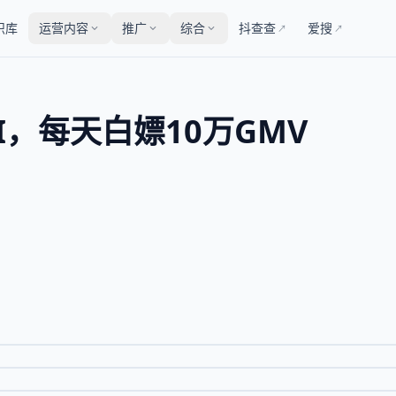
识库
运营内容
推广
综合
抖查查
爱搜
↗
↗
，每天白嫖10万GMV