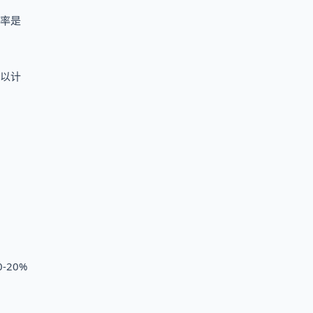
概率是
加以计
20%