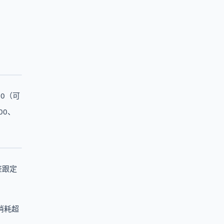
0（可
00、
签跟定
消耗超