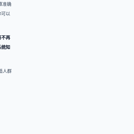
算准确
你可以
将不再
系统知
适人群