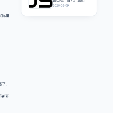
ChatGPT 已经加了广
2026-02-09
告，但这是必然终局
么？
实际情
线了。
重新积