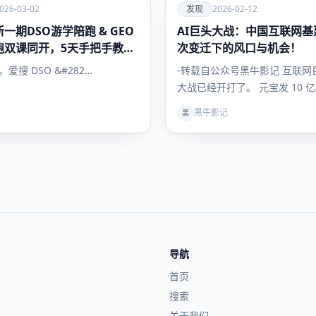
爱
026-03-02
发现
2026-02-12
一期DSO游学陪跑 & GEO
AI巨头大战：中国互联网基
发现
跑双课同开，5天手把手教会
次变迁下的风口与机会！
搜索流量
日，爱搜 DSO &#282…
-转载自公众号黑牛影记 互联网巨
大战已经开打了。 元宝发 10 
问拿出 30…
黑牛影记
黑
导航
首页
搜索
关于我们