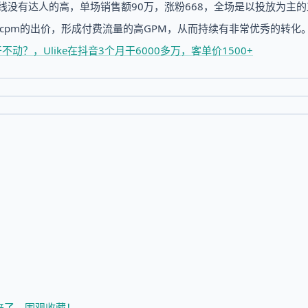
在线没有达人的高，单场销售额90万，涨粉668，全场是以投放为主
ecpm的出价，形成付费流量的高GPM，从而持续有非常优秀的转化
不动？，Ulike在抖音3个月干6000多万，客单价1500+
来了，围观收藏！