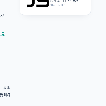
ChatGPT 已经加了广
2026-02-09
告，但这是必然终局
么？
能力
称号
段，该账
感受到母