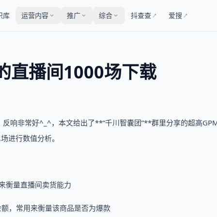
识库
运营内容
推广
综合
抖查查
爱搜
↗
↗
的直播间1000场下载
，反响非常好^_^，本文给出了**“千川智囊团”**群里分享的超高GP
秀单场进行数值分析。
用来衡量直播间卖货能力
总金额，常用来衡量该商品是否为爆款