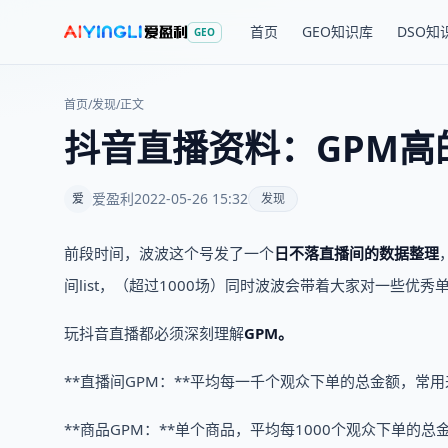
首页
GEO知识库
DSO知
GEO
首页
/
发现
/
正文
抖音直播资料：GPM高
爱盈利
2022-05-26 15:32
爱
发现
前段时间，波波这个号发了一个
日不落直播间的数据整理
间list，（超过1000场）同时波波会带着大家对一些优
玩抖音直播都必须深刻理解
GPM。
**直播间GPM：**平均每一千个观众下单的总金额，常
**商品GPM：**单个商品，平均每1000个观众下单的