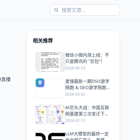
相关推荐
微信小微内测上线：不
爱
只是腾讯的 “豆包”！
2026-06-23
M直播
爱搜最新一期DSO游学
爱
陪跑 & GEO游学陪跑双
课同开，5天手把手教
2026-03-02
会你抢占搜索流量
AI巨头大战：中国互联
爱
网基建第三次变迁下的
风口与机会！
2026-02-12
LLM大模型的最终一定
爱
会出现广告么，虽然