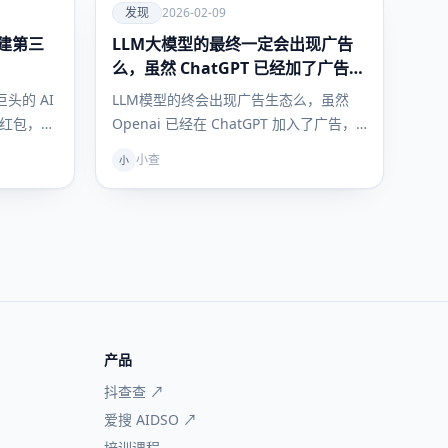
爱
发现
2026-02-09
建第三
LLM大模型的最终一定会出现广告
发现
么，虽然 ChatGPT 已经加了广告，
但这是必然终局么？
头的 AI
LLM模型的终会出现广告生态么，虽然
亿红包，千
Openai 已经在 ChatGPT 加入了广告，
但是开元模型终局非要是…
小查
小
产品
抖查查 ↗
爱搜 AIDSO ↗
培训课程