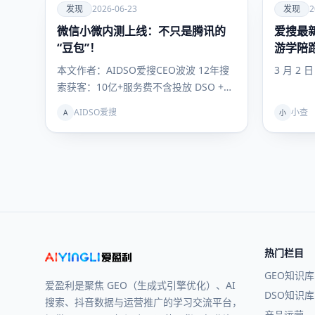
爱
爱
发现
2026-06-23
发现
2
微信小微内测上线：不只是腾讯的
发现
爱搜最新
发现
“豆包”！
游学陪
你抢占
本文作者：AIDSO爱搜CEO波波 12年搜
3 月 2 
索获客：10亿+服务费不含投放 DSO +
GEO联动理论提出者…
AIDSO爱搜
小查
A
小
热门栏目
GEO知识库
爱盈利是聚焦 GEO（生成式引擎优化）、AI
DSO知识库
搜索、抖音数据与运营推广的学习交流平台，
产品运营