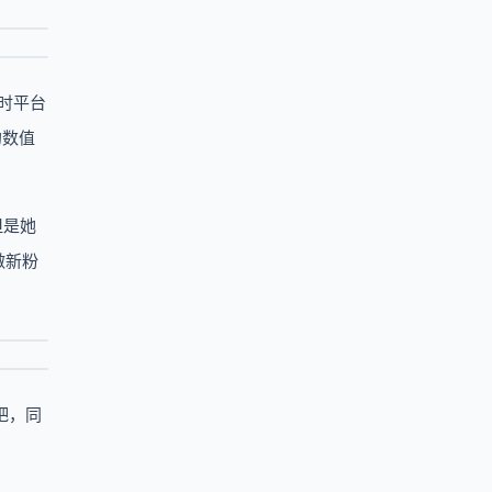
时平台
的数值
但是她
做新粉
吧，同