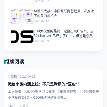
量
2026-03-02
AI巨头大战：中国互联网基建第三次变迁
爱
下的风口与机会！
2026-02-12
LLM大模型的最终一定会出现广告么，虽
爱
然 ChatGPT 已经加了广告，但这是必然终
局么？
2026-02-09
继续阅读
爱
发现
2026-06-23
微信小微内测上线：不只是腾讯的 “豆包”！
发现
本文作者：AIDSO爱搜CEO波波 12年搜索获客：10亿+服务费
不含投放 DSO + GEO联动理论提出者…
AIDSO爱搜
A