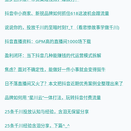
抖音中小商家、新锐品牌如何抓住618这波机会蹭流量
说说你的，投放千川的至暗时刻T_T （看悲惨故事学做千川)
抖音直播资料：GPM高的直播间1000场下载
盈利闭环：当下抖音几种能赚钱的代运营模式拆解
焦虑？面对不确定性，能做好一件小事就会变得挺牛
日不落直播间又火了？本文把抖音近期优秀案例全整理出来了
品牌如何用 “星川云”一体打法，玩转抖音付费流量
25条千川投放认知与经验，含泪无保留分享
25条千川经验含泪分享，下篇^_^