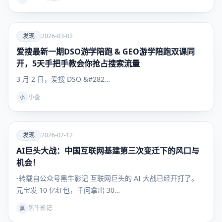
爱
发现
2026-03-02
爱搜最新一期DSO游学陪跑 & GEO游学陪跑双课同
发现
开，5天手把手教会你抢占搜索流量
3 月 2 日，爱搜 DSO &#282…
小查
小
爱
发现
2026-02-12
AI巨头大战：中国互联网基建第三次变迁下的风口与
发现
机会！
-转载自公众号黑牛影记 互联网巨头的 AI 大战已经开打了。
元宝发 10 亿红包，千问拿出 30…
黑牛影记
黑