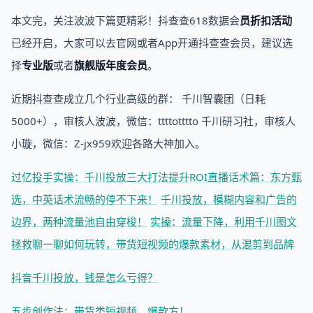
本文完，关注波波下篇更精彩！抖查查618数据会
员折扣活动
已经开启，大家可以去官网或者App开通抖查查会员，建议选
择
专业版
或者
旗舰版年度会员
。
近期抖查查成立几个行业高级的群： 千川智囊团（日耗
5000+），审核人波波，微信：ttttotttto 千川研习社，审核人
小璇，微信：Z-jx959欢迎各路大神加入。
过亿投手实操：千川投放三大打法提升ROI
直播话术篇：东方甄
选，中英话术流畅的停不下来！
千川投放，模糊内容和广告的
边界，两种流量池自由穿梭！
实操：流量下降，利用千川图文
拯救
聊一聊如何玩转，带货短视频的爆款素材，从混剪到品牌
抖音千川投放，钱是怎么亏得？
五步创作法：带货类短视频，爆款方！