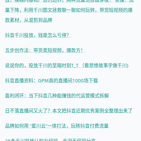
量下降，利用千川图文拯救
聊一聊如何玩转，带货短视频的爆
款素材，从混剪到品牌
抖音千川投放，钱是怎么亏得？
五步创作法：带货类短视频，爆款方！
说说你的，投放千川的至暗时刻T_T （看悲惨故事学做千川)
抖音直播资料：GPM高的直播间1000场下载
盈利闭环：当下抖音几种能赚钱的代运营模式拆解
日不落直播间又火了？本文把抖音近期优秀案例全整理出来了
品牌如何用 “星川云”一体打法，玩转抖音付费流量
25条千川投放认知与经验，含泪无保留分享