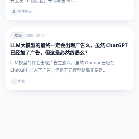
元宝发 10 亿红包，千问拿出 30…
黑牛影记
黑
爱
发现
2026-02-09
LLM大模型的最终一定会出现广告么，虽然 ChatGPT
发现
已经加了广告，但这是必然终局么？
LLM模型的终会出现广告生态么，虽然 Openai 已经在
ChatGPT 加入了广告，但是开元模型终局非要是…
小查
小