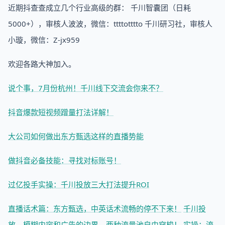
近期抖查查成立几个行业高级的群： 千川智囊团（日耗
5000+），审核人波波，微信：ttttotttto 千川研习社，审核人
小璇，微信：Z-jx959
欢迎各路大神加入。
说个事，7月份杭州！千川线下交流会你来不？
抖音爆款短视频蹭量打法详解！
大公司如何做出东方甄选这样的直播势能
做抖音必备技能：寻找对标账号！
过亿投手实操：千川投放三大打法提升ROI
直播话术篇：东方甄选，中英话术流畅的停不下来！
千川投
放，模糊内容和广告的边界，两种流量池自由穿梭！
实操：流