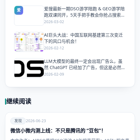
爱搜最新一期DSO游学陪跑 & GEO游学陪
爱
跑双课同开，5天手把手教会你抢占搜索流
量
2026-03-02
AI巨头大战：中国互联网基建第三次变迁
爱
下的风口与机会！
2026-02-12
LLM大模型的最终一定会出现广告么，虽
爱
然 ChatGPT 已经加了广告，但这是必然终
局么？
2026-02-09
继续阅读
爱
发现
2026-06-23
微信小微内测上线：不只是腾讯的 “豆包”！
发现