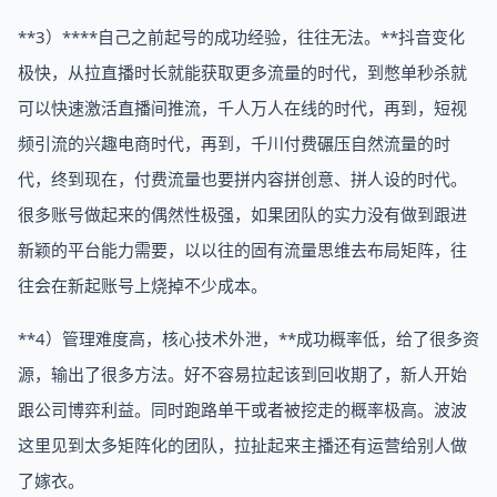
**3）****自己之前起号的成功经验，往往无法。**抖音变化
极快，从拉直播时长就能获取更多流量的时代，到憋单秒杀就
可以快速激活直播间推流，千人万人在线的时代，再到，短视
频引流的兴趣电商时代，再到，千川付费碾压自然流量的时
代，终到现在，付费流量也要拼内容拼创意、拼人设的时代。
很多账号做起来的偶然性极强，如果团队的实力没有做到跟进
新颖的平台能力需要，以以往的固有流量思维去布局矩阵，往
往会在新起账号上烧掉不少成本。
**4）管理难度高，核心技术外泄，**成功概率低，给了很多资
源，输出了很多方法。好不容易拉起该到回收期了，新人开始
跟公司博弈利益。同时跑路单干或者被挖走的概率极高。波波
这里见到太多矩阵化的团队，拉扯起来主播还有运营给别人做
了嫁衣。