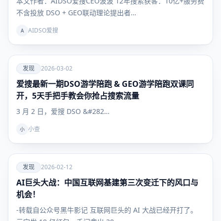
本文作者：AIDSO爱搜CEO波波 12年搜索获客：10亿+服务费
不含投放 DSO + GEO联动理论提出者…
AIDSO爱搜
A
爱
发现
2026-03-02
爱搜最新一期DSO游学陪跑 & GEO游学陪跑双课同
发现
开，5天手把手教会你抢占搜索流量
3 月 2 日，爱搜 DSO &#282…
小查
小
爱
发现
2026-02-12
AI巨头大战：中国互联网基建第三次变迁下的风口与
发现
机会！
-转载自公众号黑牛影记 互联网巨头的 AI 大战已经开打了。