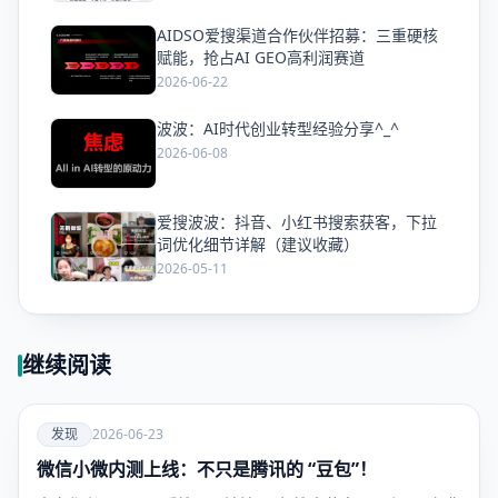
AIDSO爱搜渠道合作伙伴招募：三重硬核
爱
赋能，抢占AI GEO高利润赛道
2026-06-22
波波：AI时代创业转型经验分享^_^
爱
2026-06-08
爱搜波波：抖音、小红书搜索获客，下拉
爱
词优化细节详解（建议收藏）
2026-05-11
继续阅读
爱
发现
2026-06-23
微信小微内测上线：不只是腾讯的 “豆包”！
发现