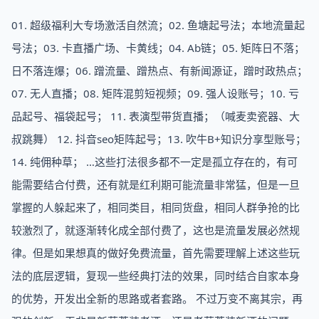
01. 超级福利大专场激活自然流；02. 鱼塘起号法；本地流量起
号法；03. 卡直播广场、卡黄线；04. Ab链；05. 矩阵日不落；
日不落连爆；06. 蹭流量、蹭热点、有新闻源证，蹭时政热点；
07. 无人直播；08. 矩阵混剪短视频；09. 强人设账号；10. 亏
品起号、福袋起号； 11. 表演型带货直播；（喊麦卖瓷器、大
叔跳舞） 12. 抖音seo矩阵起号；13. 吹牛B+知识分享型账号；
14. 纯佣种草； …这些打法很多都不一定是孤立存在的，有可
能需要结合付费，还有就是红利期可能流量非常猛，但是一旦
掌握的人躲起来了，相同类目，相同货盘，相同人群争抢的比
较激烈了，就逐渐转化成全部付费了，这也是流量发展必然规
律。但是如果想真的做好免费流量，首先需要理解上述这些玩
法的底层逻辑，复现一些经典打法的效果，同时结合自家本身
的优势，开发出全新的思路或者套路。 不过万变不离其宗，再