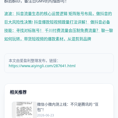
群后群ID，备注日GMV的均值即可！
波波：抖音流量生态的核心运营逻辑
矩阵账号布局，做抖音的
巨大风险性决策!
抖音爆款短视频蹭量打法详解！
做抖音必备
技能：寻找对标账号！
千川付费流量会压制免费流量？
聊一聊
如何玩转，带货短视频的爆款素材，从混剪到品牌
本文由爱盈利整理发布，链接：
https://www.aiyingli.com/287641.html
相关推荐
微信小微内测上线：不只是腾讯的 “豆
爱
包”！
2026-06-23