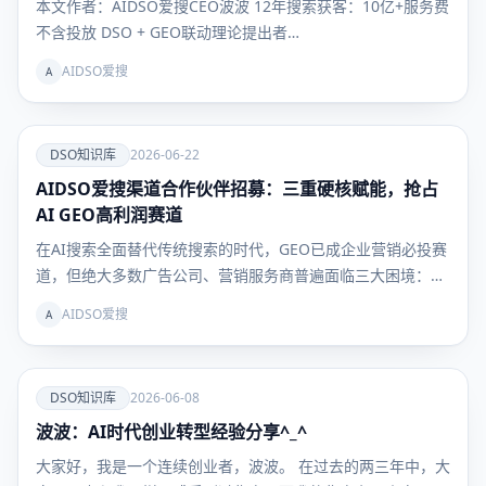
本文作者：AIDSO爱搜CEO波波 12年搜索获客：10亿+服务费
不含投放 DSO + GEO联动理论提出者…
AIDSO爱搜
A
爱
DSO知识库
2026-06-22
AIDSO爱搜渠道合作伙伴招募：三重硬核赋能，抢占
DSO知识
库
AI GEO高利润赛道
在AI搜索全面替代传统搜索的时代，GEO已成企业营销必投赛
道，但绝大多数广告公司、营销服务商普遍面临三大困境：…
AIDSO爱搜
A
爱
DSO知识库
2026-06-08
波波：AI时代创业转型经验分享^_^
DSO知识
库
大家好，我是一个连续创业者，波波。 在过去的两三年中，大