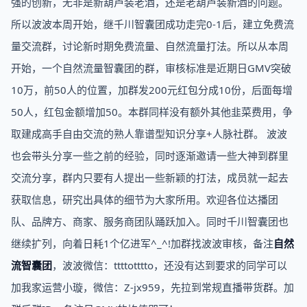
强的创新，无非是新葫芦装老酒，还是老葫芦装新酒的问题。
所以波波本周开始，继千川智囊团成功走完0-1后，建立免费流
量交流群，讨论新时期免费流量、自然流量打法。所以从本周
开始，一个自然流量智囊团的群，审核标准是近期日GMV突破
10万，前50人的位置，加群发200元红包分成10份，后面每增
50人，红包金额增加50。本群同样没有额外其他韭菜费用，争
取建成高手自由交流的熟人靠谱型知识分享+人脉社群。 波波
也会带头分享一些之前的经验，同时逐渐邀请一些大神到群里
交流分享，群内只要有人提出一些新颖的打法，成员就一起去
获取信息，研究出具体的细节为大家所用。欢迎各位达播团
队、品牌方、商家、服务商团队踊跃加入。同时千川智囊团也
继续扩列，向着日耗1个亿进军^_^!加群找波波审核，备注
自然
流智囊团
，波波微信：ttttotttto，还没有达到要求的同学可以
加我家运营小璇，微信：Z-jx959，先拉到常规直播带货群。加