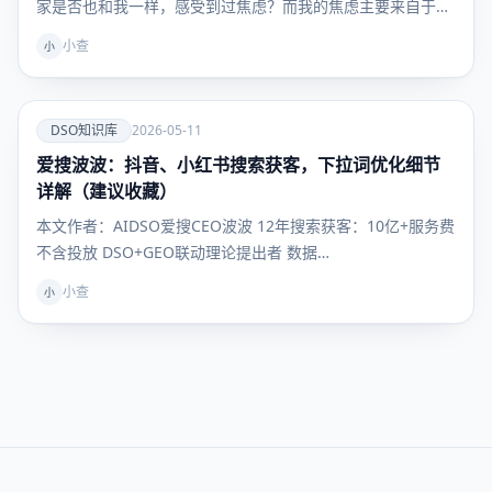
家是否也和我一样，感受到过焦虑？而我的焦虑主要来自于
原…
小查
小
爱
DSO知识库
2026-05-11
爱搜波波：抖音、小红书搜索获客，下拉词优化细节
DSO知识
库
详解（建议收藏）
本文作者：AIDSO爱搜CEO波波 12年搜索获客：10亿+服务费
不含投放 DSO+GEO联动理论提出者 数据…
小查
小